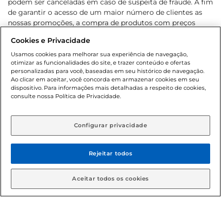
podem ser canceladas em caso de suspeita de fraude. A fim
de garantir o acesso de um maior número de clientes as
nossas promoções, a compra de produtos com preços
promocionais poderá ter sua quantidade limitada por
Cookies e Privacidade
cliente. Os preços, ofertas e condições são exclusivos para
o e-commerce e válidos durante o dia de hoje, podendo
Usamos cookies para melhorar sua experiência de navegação,
otimizar as funcionalidades do site, e trazer conteúdo e ofertas
sofrer alterações sem prévia notificação. Proibida a venda
personalizadas para você, baseadas em seu histórico de navegação.
de bebidas alcoólicas para menores de 18 anos, conforme
Ao clicar em aceitar, você concorda em armazenar cookies em seu
Lei n.º 8069/90, art. 81, inciso II (Estatuto da Criança e do
dispositivo. Para informações mais detalhadas a respeito de cookies,
Adolescente). Preços e condições exclusivos para o
consulte nossa Política de Privacidade.
www.gbarbosa.com.br
, podendo sofrer alterações sem
aviso prévio. O valor mínimo para as compras on-line é de
R$ 80,00.
Configurar privacidade
Rejeitar todos
© 2026 Copyright. Todos os direitos
reservados Gbarbosa.
Aceitar todos os cookies
Cencosud Brasil Comercial SA.CNPJ sob n° 39.346.861/0350-38 .