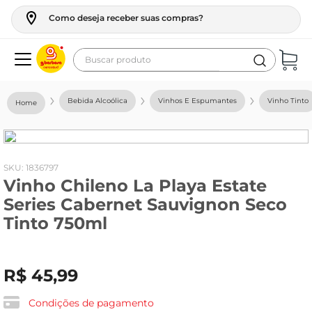
Como deseja receber suas compras?
Buscar produto
Termos mais buscados
Bebida Alcoólica
Vinhos E Espumantes
Vinho Tinto
geladeira
maquina lavar
fogao
:
1836797
Vinho Chileno La Playa Estate
café
Series Cabernet Sauvignon Seco
cerveja
Tinto 750ml
frango
vinho
R$
45
,
99
leite
Condições de pagamento
tv