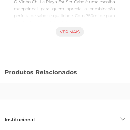
O Vinho Chi La Playa Est Ser Cabe é uma escolha 
excepcional para quem aprecia a combinação 
perfeita de sabor e qualidade. Com 750ml de pura 
elegância, este vinho é ideal para acompanhar 
momentos especiais ou simplesmente para 
VER MAIS
desfrutar em uma refeição. Sua composição 
cuidadosamente elaborada proporciona uma 
experiência sensorial rica, que agrada tanto os 
iniciantes quanto os conhecedores.

Características e Notas de Degustação  

Produtos Relacionados
Este vinho apresenta um perfil aromático 
envolvente, com notas frutadas que remetem a 
frutas vermelhas maduras, equilibradas por sutis 
toques de especiarias. Ao paladar, revelase macio 
e encorpado, com uma acidez equilibrada que 
realça seufrescor. O final é persistente, deixando 
uma agradável sensação que convida a um novo 
Institucional
gole. É uma escolha versátil que harmoniza bem 
com carnes grelhadas, massas e queijos.
