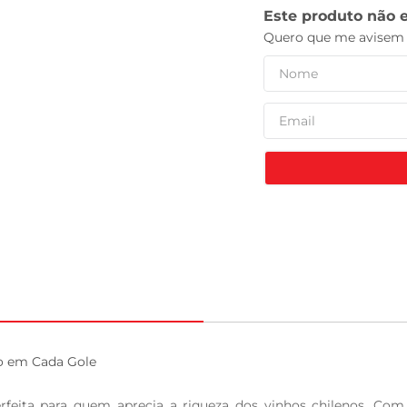
leite pó
o em Cada Gole

feita para quem aprecia a riqueza dos vinhos chilenos. Com