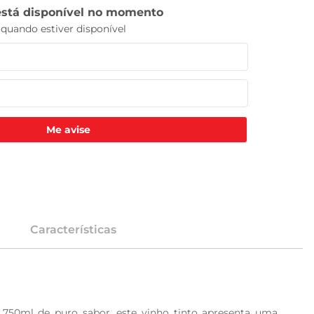
Me avise
Características
 750ml de puro sabor, este vinho tinto apresenta uma 