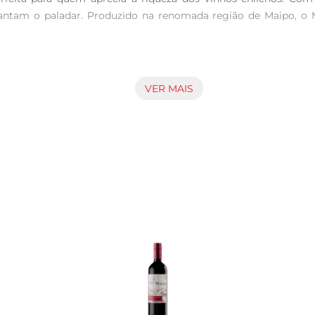
tam o paladar. Produzido na renomada região de Maipo, o Mer
brilhante, que já antecipa a qualidade da bebida. No nariz, é p
speciarias. Em boca, o vinho é macio e encorpado, com tani
VER MAIS
tos como carnes vermelhas, massas com molhos encorpados ou qu
ardin de Macul Merlot, recomendase servilo a uma temperatura e
 sabores. É uma excelente escolha para jantares românticos, 
e de pratos. Experimente acompanhálo com um delicioso filé m
omplementa perfeitamente a intensidade dos sabores, criando 
 garrafa de 750ml, ideal para compartilhar momentos especiais
gem é prática e elegante, perfeita para presentear ou para comp
m mundo de sabores que traz a tradição e a qualidade dos vinhos