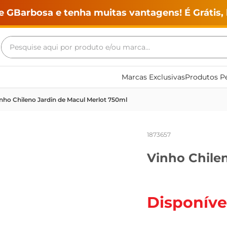
e GBarbosa e tenha muitas vantagens! É Grátis, 
Pesquise aqui por produto e/ou marca...
Termos mais buscados
Marcas Exclusivas
Produtos Pe
geladeira
nho Chileno Jardin de Macul Merlot 750ml
maquina lavar
fogao
1873657
café
Vinho Chile
cerveja
frango
vinho
Disponíve
leite
tv