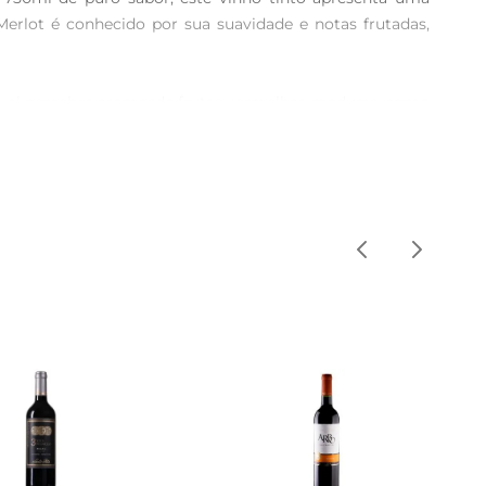
lot é conhecido por sua suavidade e notas frutadas, 
ossível perceber aromasde frutas vermelhas maduras, como 
nos bem integrados que proporcionam uma experiência 
eijos curados.

ntre 16°C e 18°C. A decantação por cerca de 30 minutos 
celebrações especiais ousimplesmente para relaxar após 
ignon grelhado, uma lasanha à bolonhesa ou até mesmo 
uma experiência gastronômica memorável.

 com amigos e familiares. Seu teor alcoólico é de 13,5, 
or sua adega pessoal.

 chilenos para sua mesa.