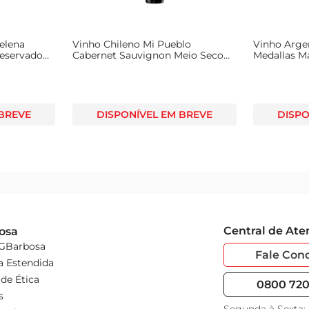
elena
Vinho Chileno Mi Pueblo
Vinho Argen
eservado
Cabernet Sauvignon Meio Seco
Medallas M
Tinto 750ml
 BREVE
DISPONÍVEL EM BREVE
DISPO
Central de At
osa
 GBarbosa
Fale Con
a Estendida
de Ética
0800 720 
s