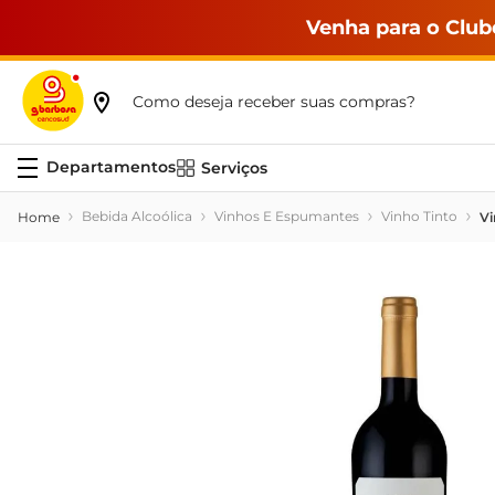
Venha para o Club
Como deseja receber suas compras?
Serviços
Bebida Alcoólica
Vinhos E Espumantes
Vinho Tinto
Vi