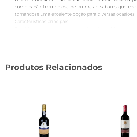
combinação harmoniosa de aromas e sabores que encan
tornandose uma excelente opção para diversas ocasiões.

Características principais  

Este Merlot se destaca por sua coloração rubi intensa e 
ameixa e cereja, acompanhados por sutis toques de e
aveludada e persistente. Ideal para harmonizar com pra
Recomendações de uso  

Para aproveitar ao máximo as qualidades do Vinho Chi J
Produtos Relacionados
antes do consumo pode realçar ainda mais seus aromas e
um dia agitado.

Harmonização perfeita  

Este vinho é versátil e combina bem com uma variedad
um prato de risoto de cogumelos. A riqueza do Merlot c
Especificações e detalhes  

O Vinho Chi Jardin de Macul Merlot é apresentado em uma
equilibrandose com a doçura natural das frutas. A embala
Aprecie o Vinho Chi Jardin de Macul Merlot e descubra u