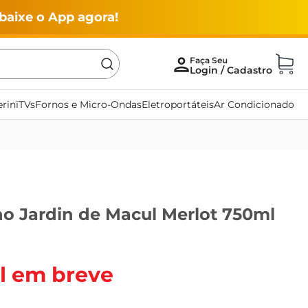
baixe o App agora!
rini
TVs
Fornos e Micro-Ondas
Eletroportáteis
Ar Condicionado
no Jardin de Macul Merlot 750ml
l em breve