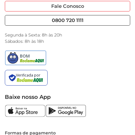
Portal do Fornecedo
Código de Ética
Fale Conosco
Nossas Lojas
Serviços
Cencosud Media
Blog GBarbosa
0800 720 1111
Black Friday
Encarte do Dia
Segunda à Sexta: 8h às 20h
Sábados: 8h às 18h
Baixe nosso App
Formas de pagamento