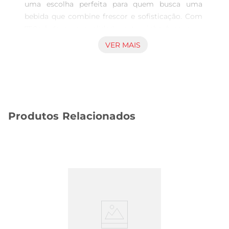
uma escolha perfeita para quem busca uma 
bebida que combine frescor e sofisticação. Com 
750ml de pura qualidade, este vinho branco se 
destaca por seu sabor leve e frutado, ideal para 
VER MAIS
acompanhar momentos especiais ou 
simplesmente para relaxar após um dia longo.

Notas de Degustação  

Este Sauvignon Blanc apresenta aromas 
vibrantes de frutas cítricas e notas herbáceas, que 
Produtos Relacionados
se entrelaçam de forma harmoniosa. Ao paladar, 
revela uma acidez equilibrada e um final 
refrescante, tornandoo uma opçãoversátil para 
diversas ocasiões. Seja em um jantar com 
amigos ou em uma celebração, este vinho 
promete agradar a todos os paladares.

Harmonização Perfeita  

O Vinho Chi Heroes é ideal para acompanhar 
pratos leves, como saladas, frutos do mar e 
pratos à base de frango. Sua leveza e frescor 