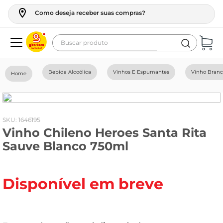
Como deseja receber suas compras?
Buscar produto
Termos mais buscados
Bebida Alcoólica
Vinhos E Espumantes
Vinho Bran
geladeira
maquina lavar
fogao
:
1646195
Vinho Chileno Heroes Santa Rita
café
Sauve Blanco 750ml
cerveja
frango
Disponível em breve
leite
vinho
leite pó