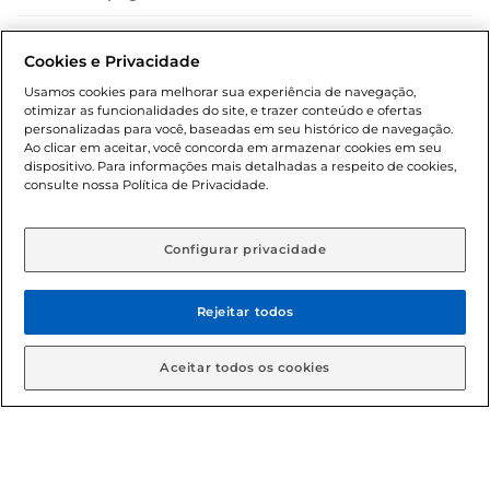
Dúvidas frequentes (FAQ)
Cookies e Privacidade
Política de troca e devolução
Usamos cookies para melhorar sua experiência de navegação,
otimizar as funcionalidades do site, e trazer conteúdo e ofertas
Política de entrega
personalizadas para você, baseadas em seu histórico de navegação.
Ao clicar em aceitar, você concorda em armazenar cookies em seu
dispositivo. Para informações mais detalhadas a respeito de cookies,
consulte nossa Política de Privacidade.
Configurar privacidade
Rejeitar todos
Condições gerais: Em caso de divergência de valores, o
valor válido é o do carrinho de compras. Fotos ilustrativas.
Aceitar todos os cookies
Compras sujeitas a confirmação de estoque. Compras
podem ser canceladas em caso de suspeita de fraude. A fim
de garantir o acesso de um maior número de clientes as
nossas promoções, a compra de produtos com preços
promocionais poderá ter sua quantidade limitada por