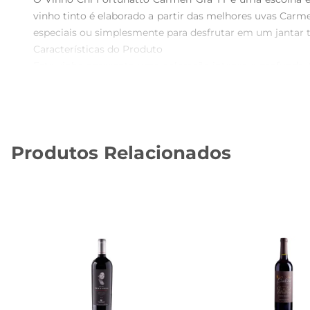
vinho tinto é elaborado a partir das melhores uvas Car
especiais ou simplesmente para desfrutar em um jantar tra
Características do Produto  

Este vinho apresenta uma coloração intensa e profunda, 
vermelhas maduras, como ameixa e cereja, além de sutis
suaves e um final prolongado, que convida a mais um gol
Harmonização Perfeita  

O Vinho Chi Fortunatto é versátil eharmoniza bem com
Produtos Relacionados
queijos curados. Sua estrutura e sabor tornamno um
experiência gastronômica memorável.

Recomendações de Uso  

Para aproveitar ao máximo as qualidades desse vinho, 
servir pode realçar ainda mais seus aromas e sabores, pe