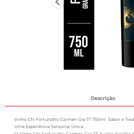
Descrição
Vinho Chi Fortunatto Carmen Gra TT 750ml  Sabor e Trad
Uma Experiência Sensorial Única  

O Vinho Chi Fortunatto Carmen Gra TT é uma escolha ex