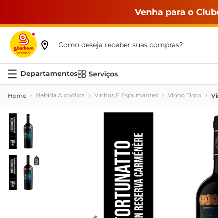
Venha para o Club
Como deseja receber suas compras?
Serviços
Bebida Alcoólica
Vinhos E Espumantes
Vinho Tinto
Vi