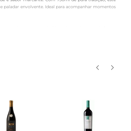
a e paladar envolvente. Ideal para acompanhar momentos 
esmo do primeiro gole. No nariz, revela notas de frutas 
a mais complexa. No paladar, é equilibrado,com taninos 
s vermelhas grelhadas, massas com molhos robustos ou 
s ou em celebrações familiares, proporcionando uma 
 disso, a decantação por cerca de 30 minutos antes de 