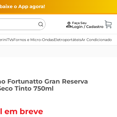
baixe o App agora!
rini
TVs
Fornos e Micro-Ondas
Eletroportáteis
Ar Condicionado
no Fortunatto Gran Reserva
eco Tinto 750ml
l em breve