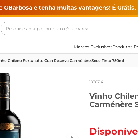
e GBarbosa e tenha muitas vantagens! É Grátis, 
Pesquise aqui por produto e/ou marca...
Termos mais buscados
Marcas Exclusivas
Produtos Pe
geladeira
nho Chileno Fortunatto Gran Reserva Carménère Seco Tinto 750ml
maquina lavar
fogao
1836714
café
Vinho Chile
cerveja
Carménère S
frango
leite
vinho
Disponíve
leite pó