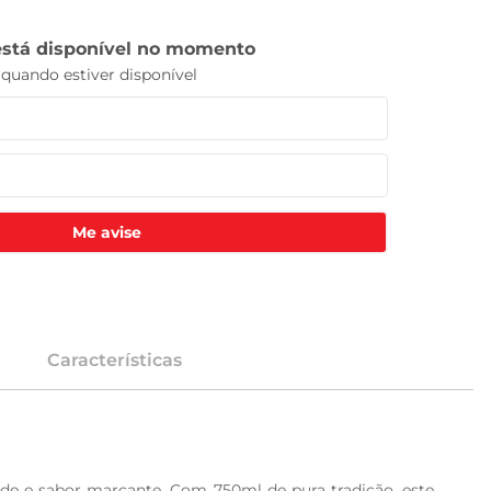
Me avise
Características
de e sabor marcante. Com 750ml de pura tradição, este 