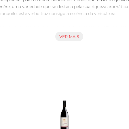
menère, uma variedade que se destaca pela sua riqueza aromátic
nquilo, este vinho traz consigo a essência da vinicultura.

típica da uva Carmenère, que promete encantar os olhos antes m
 toques de especiarias que tornam a experiência olfativa aind
VER MAIS
e.

 uma variedade de pratos. É perfeito para acompanhar carne
a excelente opção para ser servido em encontros com amigo
recomendase servilo a uma temperatura entre 16°C e 18°C. Além
rmitindo que o vinho respire e se desenvolva no copo.