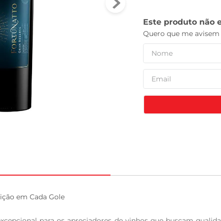
tv
ição em Cada Gole

cepcional para os apreciadores de vinhos que buscam qualida