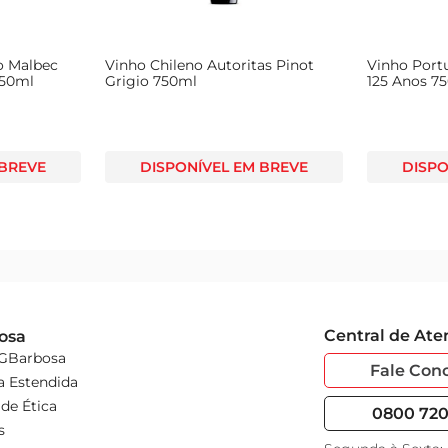
o Malbec
Vinho Chileno Autoritas Pinot
Vinho Port
750ml
Grigio 750ml
125 Anos 7
 BREVE
DISPONÍVEL EM BREVE
DISPO
Central de At
osa
 GBarbosa
Fale Con
a Estendida
de Ética
0800 720 
s