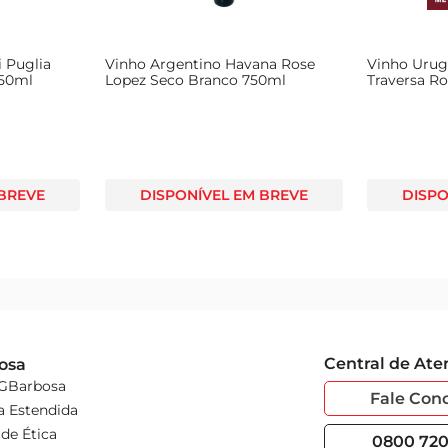
i Puglia
Vinho Argentino Havana Rose
Vinho Uru
750ml
Lopez Seco Branco 750ml
Traversa R
 BREVE
DISPONÍVEL EM BREVE
DISPO
Central de At
osa
 GBarbosa
Fale Con
a Estendida
de Ética
0800 720 