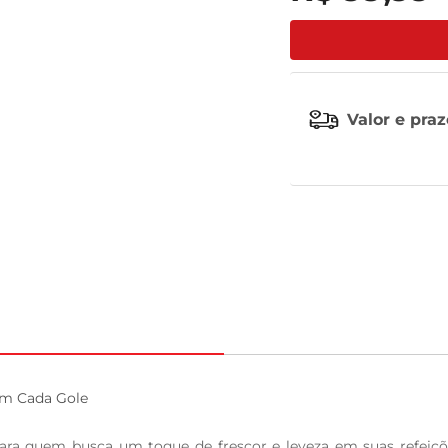
tv
Valor e pra
m Cada Gole

 para quem busca um toque de frescor e leveza em suas refei