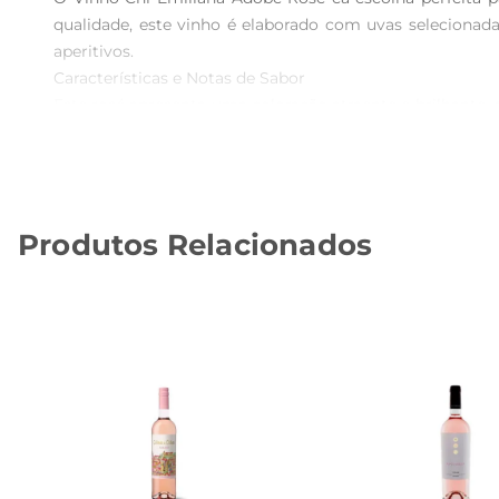
qualidade, este vinho é elaborado com uvas selecionad
aperitivos.

Características e Notas de Sabor  

Este rosé apresenta uma coloração atraente e brilhante,
leve toque floral, proporcionando uma sensação refresc
diversas ocasiões, seja em um almoço ao ar livre ou em um
Harmonização Ideal  

O Vinho Chi Emiliana Adobe Rosé se destaca na harmon
Produtos Relacionados
suaves. Sua versatilidade permite que ele também sej
tempo.

Um Toque de Sustentabilidade  

Produzido pela vinícola Emiliana, o Chi Rosé é resul
agricultura orgânica e biodinâmica, garantindo que cad