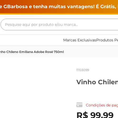
e GBarbosa e tenha muitas vantagens! É Grátis, 
Pesquise aqui por produto e/ou marca...
Termos mais buscados
Marcas Exclusivas
Produtos Pe
geladeira
nho Chileno Emiliana Adobe Rosé 750ml
maquina lavar
fogao
1703099
café
Vinho Chile
cerveja
frango
leite
Condições de p
vinho
R$
99
,
99
leite pó