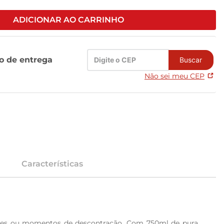
ADICIONAR AO CARRINHO
zo de entrega
Buscar
Não sei meu CEP
Características
ções ou momentos de descontração. Com 750ml de pura 