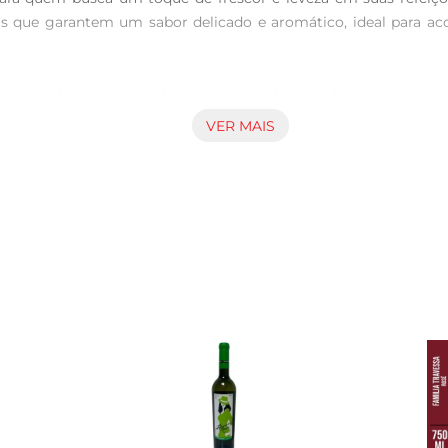
as que garantem um sabor delicado e aromático, ideal para ac
 que já antecipa a experiência gustativa. No paladar, revela n
ante e equilibrada. A acidez na medida certa torna este vinho
VER MAIS
 jantar especial.

ização com pratos leves e frescos. Experimente acompanhálo 
a uma excelente escolha para um brinde em celebrações, traze
tado de práticas sustentáveis que respeitam o meio ambiente
a garrafa não apenas ofereça um sabor excepcional, mas também