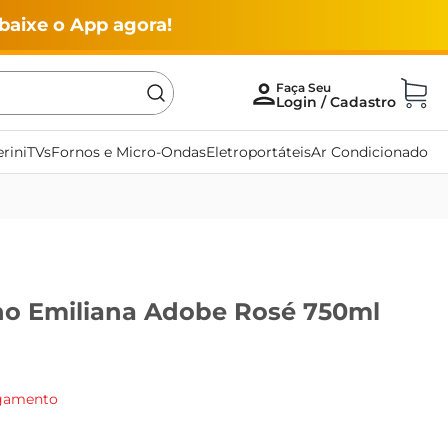
baixe o App agora!
rini
TVs
Fornos e Micro-Ondas
Eletroportáteis
Ar Condicionado
no Emiliana Adobe Rosé 750ml
agamento