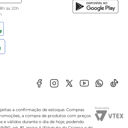
 8h às 20h
h
sujeitas a confirmação de estoque. Compras
s promoções, a compra de produtos com preços
e e válidos durante o dia de hoje, podendo
90, art. 81, inciso II (Estatuto da Criança e do