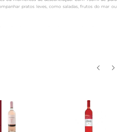
ompanhar pratos leves, como saladas, frutos do mar ou 
otas frutadas de morango e framboesa, combinadas com um 
 extremamente versátil, perfeito para ser apreciado em 
com saladas de frutas, ceviches ou até mesmo queijos 
ndo um toque de sofisticação e descontração ao mesmo 
. A vinícola é reconhecida por seu compromisso com a 
 contribua para apreservação do ecossistema.