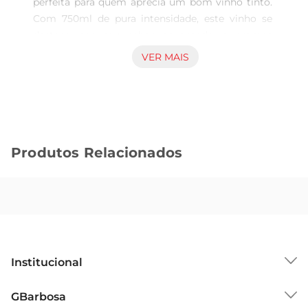
perfeita para quem aprecia um bom vinho tinto. 
Com 750ml de pura intensidade, este vinho se 
destaca por seu sabor encorpado e aromas 
complexos que prometem uma experiência 
VER MAIS
sensorial marcante. Ideal para acompanhar 
refeições ou para momentos de descontração, ele 
é a companhia perfeita para diversas ocasiões.

Notas de Degustação  

Ao degustar o Chi Diablo Dark Red, você será 
Produtos Relacionados
envolvido por notas de frutas escuras, como 
ameixa e cereja, que se entrelaçam com sutis 
toques de especiarias. Seu paladar é aveludado, 
com taninos bem estruturados que 
proporcionam um final longo e agradável. É um 
vinho que se revela a cada gole, convidando a 
novas descobertas.

Institucional
Harmonização  

Este vinho é extremamente versátil e harmoniza 
Sobre o GBarbosa
GBarbosa
bem com uma variedade de pratos. Experimente 
Grupo Cencosud