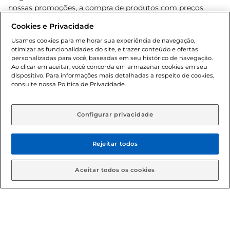
nossas promoções, a compra de produtos com preços
promocionais poderá ter sua quantidade limitada por
Cookies e Privacidade
cliente. Os preços, ofertas e condições são exclusivos para
o e-commerce e válidos durante o dia de hoje, podendo
Usamos cookies para melhorar sua experiência de navegação,
otimizar as funcionalidades do site, e trazer conteúdo e ofertas
sofrer alterações sem prévia notificação. Proibida a venda
personalizadas para você, baseadas em seu histórico de navegação.
de bebidas alcoólicas para menores de 18 anos, conforme
Ao clicar em aceitar, você concorda em armazenar cookies em seu
Lei n.º 8069/90, art. 81, inciso II (Estatuto da Criança e do
dispositivo. Para informações mais detalhadas a respeito de cookies,
Adolescente). Preços e condições exclusivos para o
consulte nossa Política de Privacidade.
www.gbarbosa.com.br
, podendo sofrer alterações sem
aviso prévio. O valor mínimo para as compras on-line é de
R$ 80,00.
Configurar privacidade
Rejeitar todos
© 2026 Copyright. Todos os direitos
reservados Gbarbosa.
Aceitar todos os cookies
Cencosud Brasil Comercial SA.CNPJ sob n° 39.346.861/0350-38 .
Sediada na Av. das Nações Unidas, 12.995, 21º andar, CEP: