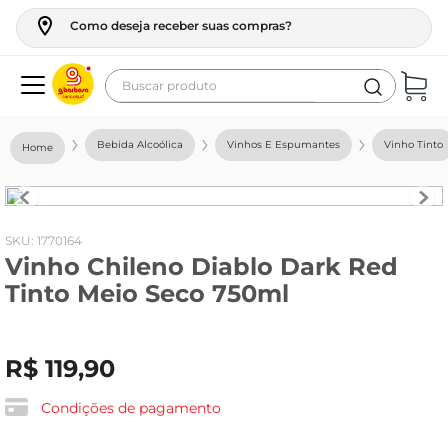
Como deseja receber suas compras?
Buscar produto
Termos mais buscados
Bebida Alcoólica
Vinhos E Espumantes
Vinho Tinto
geladeira
maquina lavar
fogao
:
1770164
Vinho Chileno Diablo Dark Red
café
Tinto Meio Seco 750ml
cerveja
frango
R$
119
,
90
leite
vinho
Condições de pagamento
leite pó