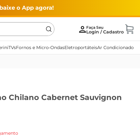
baixe o App agora!
rini
TVs
Fornos e Micro-Ondas
Eletroportáteis
Ar Condicionado
no Chilano Cabernet Sauvignon
agamento