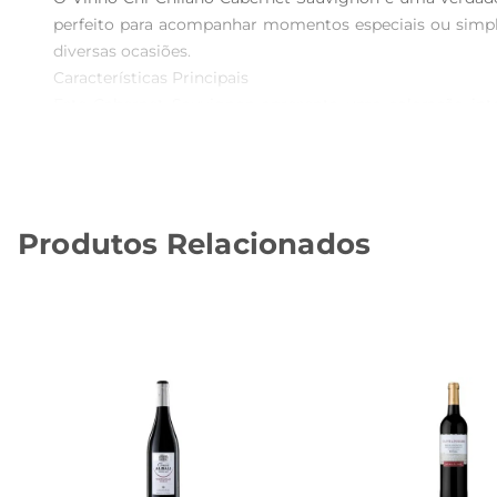
perfeito para acompanhar momentos especiais ou simple
diversas ocasiões.

Características Principais  

Este Cabernet Sauvignon apresenta uma coloração inten
framboesas, acompanhados por sutis notas de especiarias
um vinho que harmoniza perfeitamente com pratos de ca
Recomendações de Uso  

Para aproveitar ao máximo a experiência com o Vinho Ch
Produtos Relacionados
antes de servir, permitindo que os aromas se desenvol
escolha perfeita para brindar momentos inesquecíveis.

Harmonização e Versatilidade  

A versatilidade deste Cabernet Sauvignon o torna um e
bolonhesa ou até mesmo com um prato vegetariano rico
memorável.