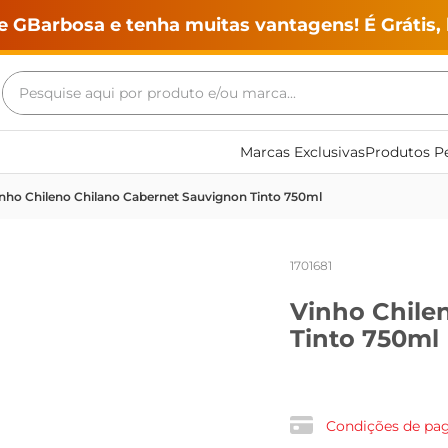
e GBarbosa e tenha muitas vantagens! É Grátis, 
Pesquise aqui por produto e/ou marca...
Termos mais buscados
Marcas Exclusivas
Produtos Pe
geladeira
nho Chileno Chilano Cabernet Sauvignon Tinto 750ml
maquina lavar
fogao
1701681
café
Vinho Chile
cerveja
Tinto 750ml
frango
leite
vinho
Condições de p
leite pó