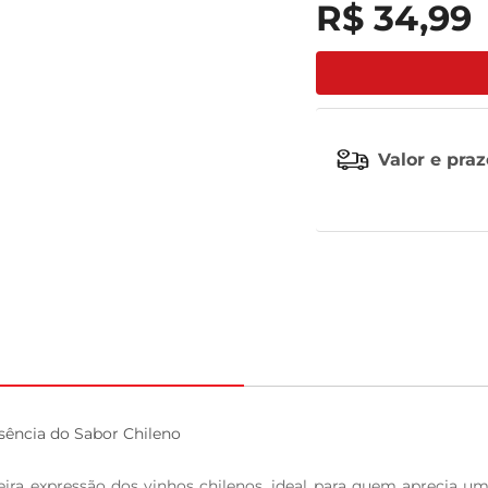
R$
34
,
99
tv
Valor e pra
ência do Sabor Chileno

ra expressão dos vinhos chilenos, ideal para quem aprecia um