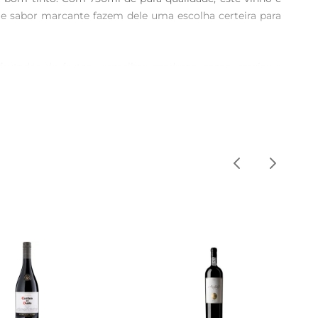
e sabor marcante fazem dele uma escolha certeira para 
 frutados de frutas vermelhas maduras, como cerejas e 
os e um final persistente que convida a um novo gole. É 
°C. O ideal é decantar o vinho por cerca de 30 minutos 
m amigos ou uma celebração em família, este vinho é a 
mbinálo com um suculento bife grelhado, uma lasanha à 
 garantem que cada refeição se torne uma experiência 