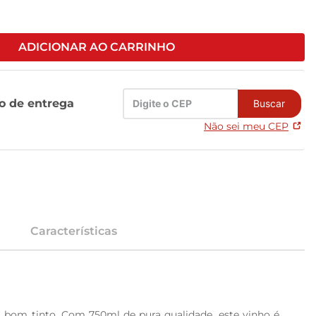
ADICIONAR AO CARRINHO
zo de entrega
Buscar
Não sei meu CEP
Características
 bom tinto. Com 750ml de pura qualidade, este vinho é 