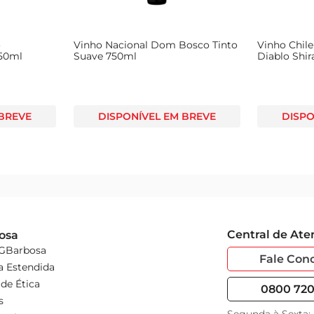
o
Vinho Nacional Dom Bosco Tinto
Vinho Chile
750ml
Suave 750ml
Diablo Shir
 BREVE
DISPONÍVEL EM BREVE
DISPO
Central de At
osa
 GBarbosa
Fale Con
a Estendida
de Ética
0800 720 
s