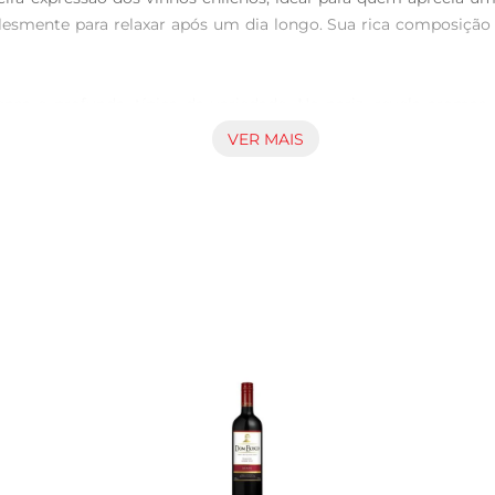
smente para relaxar após um dia longo. Sua rica composição 
sa e profunda, típica da variedade. No nariz, revela aromas
 e toques de carvalho. Em boca, é encorpado, com taninos maci
VER MAIS
rne vermelha, queijos curados e massas ao molho de tomate.

i Chilano, recomendase servira uma temperatura entre 16°C e 18
vam plenamente. Seja em um jantar romântico, uma reunião co
xcelente acompanhante para diversas receitas. Experimente co
 em sabores. Sua estrutura robusta e complexidade de sabores