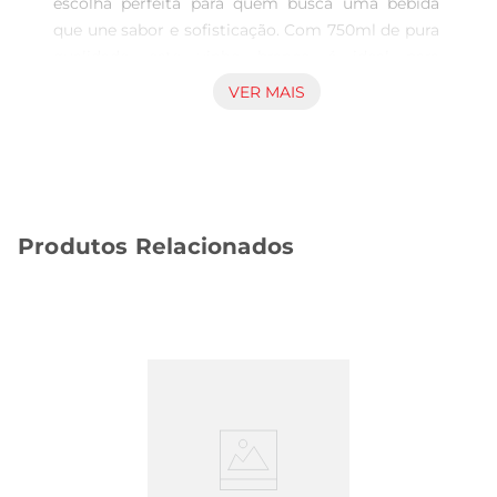
escolha perfeita para quem busca uma bebida 
que une sabor e sofisticação. Com 750ml de pura 
qualidade, este vinho branco é ideal para 
acompanhar momentos especiais ou 
VER MAIS
simplesmente para desfrutar em uma refeição 
casual. Sua composição cuidadosamente 
elaborada proporciona uma experiência gustativa 
marcante, que certamente agradará aos 
paladares mais exigentes.

Produtos Relacionados
Notas de Degustação  

Este vinho se destaca por suas notas frutadas e 
frescas, que trazem à tona aromas de frutas 
cítricas e toques florais. Ao degustálo, você 
poderá perceber a leveza e a acidez equilibrada, 
características que tornam cada gole refrescante 
e agradável. É umaopção versátil que harmoniza 
bem com pratos leves, como saladas, frutos do 
mar e queijos frescos, proporcionando uma 
combinação perfeita de sabores.
