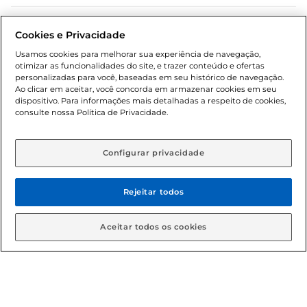
Dúvidas frequentes (FAQ)
Cookies e Privacidade
Política de troca e devolução
Usamos cookies para melhorar sua experiência de navegação,
otimizar as funcionalidades do site, e trazer conteúdo e ofertas
Política de entrega
personalizadas para você, baseadas em seu histórico de navegação.
Ao clicar em aceitar, você concorda em armazenar cookies em seu
dispositivo. Para informações mais detalhadas a respeito de cookies,
consulte nossa Política de Privacidade.
Configurar privacidade
Rejeitar todos
Condições gerais: Em caso de divergência de valores, o
valor válido é o do carrinho de compras. Fotos ilustrativas.
Aceitar todos os cookies
Compras sujeitas a confirmação de estoque. Compras
podem ser canceladas em caso de suspeita de fraude. A fim
de garantir o acesso de um maior número de clientes as
nossas promoções, a compra de produtos com preços
promocionais poderá ter sua quantidade limitada por
cliente. Os preços, ofertas e condições são exclusivos para