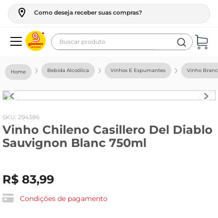
Como deseja receber suas compras?
Buscar produto
Termos mais buscados
Bebida Alcoólica
Vinhos E Espumantes
Vinho Bran
geladeira
maquina lavar
fogao
:
294386
Vinho Chileno Casillero Del Diablo
café
Sauvignon Blanc 750ml
cerveja
frango
R$
83
,
99
leite
vinho
Condições de pagamento
leite pó