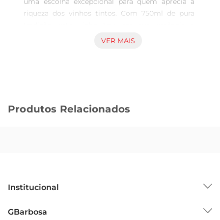
uma escolha excepcional para quem aprecia a 
riqueza dos vinhos tintos. Com 750ml de pura 
tradição, este vinho traz em sua essência a 
combinação perfeita de aromas e sabores que 
VER MAIS
encantam os paladares mais exigentes. Ideal para 
acompanhar momentos especiais, ele se destaca 
pela sua versatilidade, harmonizandose com uma 
variedade de pratos, desde carnes vermelhas até 
queijos curados.

Produtos Relacionados
Características Principais  

Este Cabernet Sauvignon é conhecido por seu 
corpo robusto e taninosbem estruturados, que 
proporcionam uma textura aveludada. No nariz, 
apresenta notas de frutas escuras, como ameixa e 
cassis, complementadas por sutis toques de 
especiarias e baunilha, resultado de seu 
Institucional
envelhecimento em barricas de carvalho. A 
complexidade de sabores se revela a cada gole, 
Sobre o GBarbosa
GBarbosa
tornando a degustação uma verdadeira viagem 
Grupo Cencosud