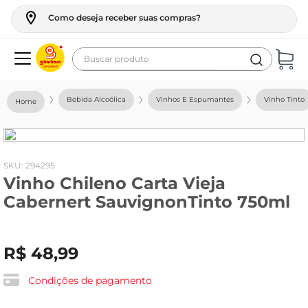
Como deseja receber suas compras?
Buscar produto
Termos mais buscados
Bebida Alcoólica
Vinhos E Espumantes
Vinho Tinto
geladeira
maquina lavar
fogao
:
294295
Vinho Chileno Carta Vieja
café
Cabernert SauvignonTinto 750ml
cerveja
frango
R$
48
,
99
leite
vinho
Condições de pagamento
leite pó