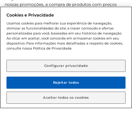
nossas promoções, a compra de produtos com preços
promocionais poderá ter sua quantidade limitada por
Cookies e Privacidade
cliente. Os preços, ofertas e condições são exclusivos para
o e-commerce e válidos durante o dia de hoje, podendo
Usamos cookies para melhorar sua experiência de navegação,
otimizar as funcionalidades do site, e trazer conteúdo e ofertas
sofrer alterações sem prévia notificação. Proibida a venda
personalizadas para você, baseadas em seu histórico de navegação.
de bebidas alcoólicas para menores de 18 anos, conforme
Ao clicar em aceitar, você concorda em armazenar cookies em seu
Lei n.º 8069/90, art. 81, inciso II (Estatuto da Criança e do
dispositivo. Para informações mais detalhadas a respeito de cookies,
Adolescente). Preços e condições exclusivos para o
consulte nossa Política de Privacidade.
www.gbarbosa.com.br
, podendo sofrer alterações sem
aviso prévio. O valor mínimo para as compras on-line é de
R$ 80,00.
Configurar privacidade
Rejeitar todos
© 2026 Copyright. Todos os direitos
reservados Gbarbosa.
Aceitar todos os cookies
Cencosud Brasil Comercial SA.CNPJ sob n° 39.346.861/0350-38 .
Sediada na Av. das Nações Unidas, 12.995, 21º andar, CEP: