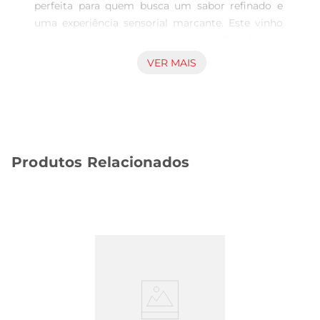
perfeita para quem busca um sabor refinado e 
uma experiência sensorial marcante. Este vinho 
branco, produzido com uvas Chardonnay 
selecionadas, apresenta uma combinação 
VER MAIS
harmoniosa de frescor e complexidade, ideal para 
acompanhar momentos especiais ou 
simplesmente para desfrutar em casa.

Notas de sabor e aroma  

Ao servir, o Chi Autoritas revela aromas frutados, 
Produtos Relacionados
com destaque para notas de maçã verde e 
pêssego, que se entrelaçam com sutis toques de 
baunilha. No paladar, sua acidez equilibrada 
proporciona uma sensação de leveza e frescor, 
enquanto o final é prolongado e agradável, 
convidando a um novo gole. É um vinho que se 
destaca pela sua versatilidade, sendo perfeito 
para harmonizar com pratos leves, como saladas, 
frutos do mar e queijos frescos.

Recomendações de uso  
