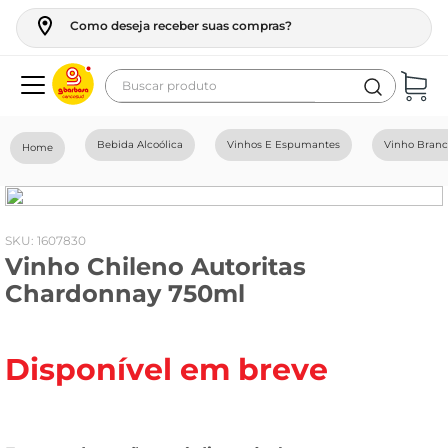
Como deseja receber suas compras?
Buscar produto
Termos mais buscados
Bebida Alcoólica
Vinhos E Espumantes
Vinho Bran
geladeira
maquina lavar
fogao
:
1607830
Vinho Chileno Autoritas
café
Chardonnay 750ml
cerveja
frango
Disponível em breve
vinho
leite
tv