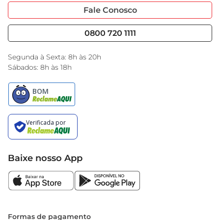
Portal do Fornecedo
Código de Ética
Fale Conosco
Nossas Lojas
Serviços
Cencosud Media
Blog GBarbosa
0800 720 1111
Black Friday
Encarte do Dia
Segunda à Sexta: 8h às 20h
Sábados: 8h às 18h
Baixe nosso App
Formas de pagamento