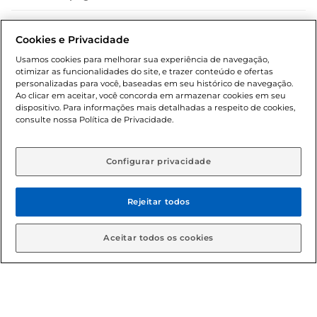
Dúvidas frequentes (FAQ)
Cookies e Privacidade
Política de troca e devolução
Usamos cookies para melhorar sua experiência de navegação,
otimizar as funcionalidades do site, e trazer conteúdo e ofertas
Política de entrega
personalizadas para você, baseadas em seu histórico de navegação.
Ao clicar em aceitar, você concorda em armazenar cookies em seu
dispositivo. Para informações mais detalhadas a respeito de cookies,
consulte nossa Política de Privacidade.
Configurar privacidade
Rejeitar todos
Condições gerais: Em caso de divergência de valores, o
valor válido é o do carrinho de compras. Fotos ilustrativas.
Aceitar todos os cookies
Compras sujeitas a confirmação de estoque. Compras
podem ser canceladas em caso de suspeita de fraude. A fim
de garantir o acesso de um maior número de clientes as
nossas promoções, a compra de produtos com preços
promocionais poderá ter sua quantidade limitada por