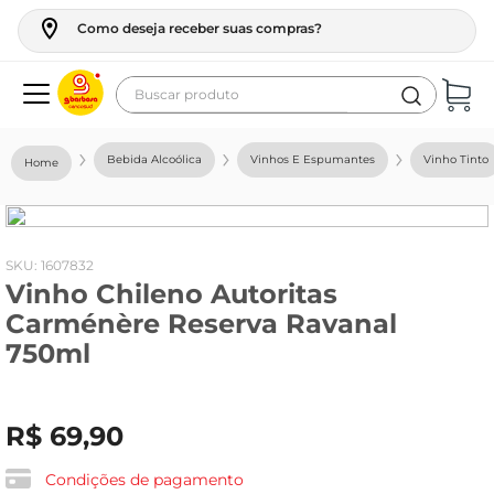
Como deseja receber suas compras?
Buscar produto
Termos mais buscados
Bebida Alcoólica
Vinhos E Espumantes
Vinho Tinto
geladeira
maquina lavar
fogao
:
1607832
Vinho Chileno Autoritas
café
Carménère Reserva Ravanal
cerveja
750ml
frango
vinho
R$
69
,
90
leite
Condições de pagamento
tv