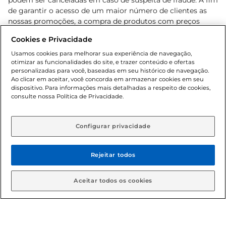
podem ser canceladas em caso de suspeita de fraude. A fim
de garantir o acesso de um maior número de clientes as
nossas promoções, a compra de produtos com preços
promocionais poderá ter sua quantidade limitada por
Cookies e Privacidade
cliente. Os preços, ofertas e condições são exclusivos para
o e-commerce e válidos durante o dia de hoje, podendo
Usamos cookies para melhorar sua experiência de navegação,
otimizar as funcionalidades do site, e trazer conteúdo e ofertas
sofrer alterações sem prévia notificação. Proibida a venda
personalizadas para você, baseadas em seu histórico de navegação.
de bebidas alcoólicas para menores de 18 anos, conforme
Ao clicar em aceitar, você concorda em armazenar cookies em seu
Lei n.º 8069/90, art. 81, inciso II (Estatuto da Criança e do
dispositivo. Para informações mais detalhadas a respeito de cookies,
Adolescente). Preços e condições exclusivos para o
consulte nossa Política de Privacidade.
www.gbarbosa.com.br
, podendo sofrer alterações sem
aviso prévio. O valor mínimo para as compras on-line é de
R$ 80,00.
Configurar privacidade
Rejeitar todos
© 2026 Copyright. Todos os direitos
reservados Gbarbosa.
Aceitar todos os cookies
Cencosud Brasil Comercial SA.CNPJ sob n° 39.346.861/0350-38 .