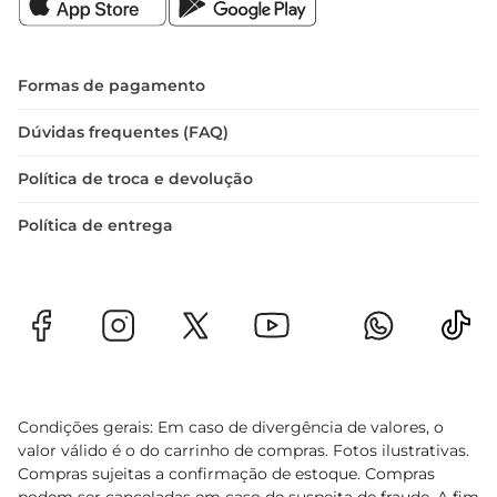
destaquem. Após aberto, recomendase 
consumilo em até três dias para garantir a 
melhor experiência.
Formas de pagamento
Dúvidas frequentes (FAQ)
Política de troca e devolução
Política de entrega
Condições gerais: Em caso de divergência de valores, o
valor válido é o do carrinho de compras. Fotos ilustrativas.
Compras sujeitas a confirmação de estoque. Compras