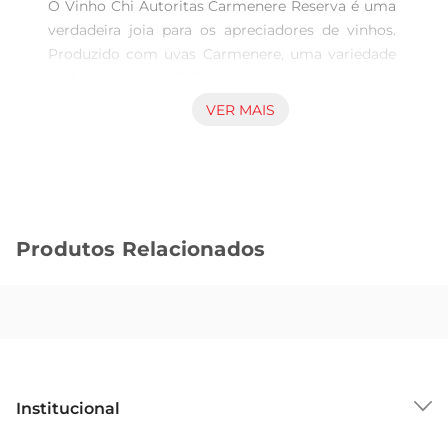
O Vinho Chi Autoritas Carmenere Reserva é uma 
verdadeira joia para os apreciadores de vinhos. 
Produzido com uvas Carmenere, uma variedade 
emblemática do Chile, este vinho apresenta um 
perfil de sabor rico e complexo, ideal para 
VER MAIS
momentos especiais ou para acompanhar uma 
refeição requintada. Com 750ml de pura 
elegância, ele promete encantar o paladar e 
proporcionar uma experiência sensorial única.

Características Principais  

Produtos Relacionados
Este vinho se destaca por sua cor rubi intensa e 
aromas envolventes de frutas vermelhas 
maduras, como ameixae cereja, complementados 
por notas sutis de especiarias e um leve toque de 
baunilha. O paladar é macio e aveludado, com 
taninos bemintegrados, proporcionando um final 
longo e agradável. É uma escolha perfeita para 
Institucional
quem busca um vinho que harmonize com 
pratos à base de carnes vermelhas, queijos 
Sobre o GBarbosa