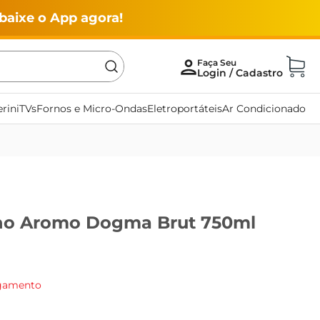
baixe o App agora!
rini
TVs
Fornos e Micro-Ondas
Eletroportáteis
Ar Condicionado
no Aromo Dogma Brut 750ml
agamento