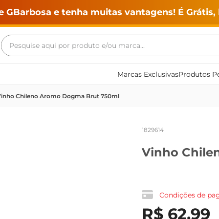
e GBarbosa e tenha muitas vantagens! É Grátis, 
Pesquise aqui por produto e/ou marca...
Termos mais buscados
Marcas Exclusivas
Produtos Pe
geladeira
inho Chileno Aromo Dogma Brut 750ml
maquina lavar
fogao
1829614
café
Vinho Chile
cerveja
frango
vinho
Condições de p
leite
R$
62
,
99
tv