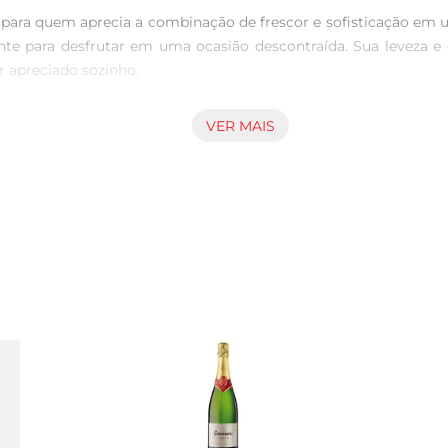
ara quem aprecia a combinação de frescor e sofisticação em 
te para desfrutar em uma ocasião descontraída. Sua leveza e 
 apreciado sozinho.

VER MAIS
orais, que se entrelaçam de forma harmoniosa, proporcionando
grada tanto aos iniciantes quanto aos conhecedores de vinho
m celebrações ou em um jantar especial.

iferentes tipos de pratos. Ele harmoniza muito bem com frutos 
tilidade o torna uma escolha acertada para qualquer refeição, 
 Chi Aromo Dogma Brut é produzido com uvas selecionadas, qu
alidade, resultando em um espumante que reflete a tradição e a 
 celebração à vida e aos momentos que merecem ser lembrado