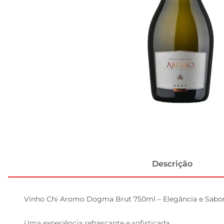
Descrição
Vinho Chi Aromo Dogma Brut 750ml – Elegância e Sabor
Uma experiência refrescante e sofisticada  
