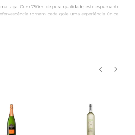
uma taça. Com 750ml de pura qualidade, este espumante 
efervescência tornam cada gole uma experiência única, 
 um paladar refrescante e equilibrado. Com um toque de 
s. É uma excelente opção para quem busca um vinho que 
do mar, saladas frescas e pratos leves, além de ser uma 
elevando a experiência gastronômica a um novo patamar.

e garantem a qualidade e a autenticidade do produto. 
paixão pela vinicultura.

s.