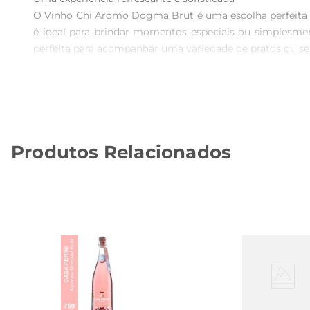
O Vinho Chi Aromo Dogma Brut é uma escolha perfeita p
é ideal para brindar momentos especiais ou simplesmen
perfeita para acompanhar uma variedade de pratos ou ser
Notas de sabor e aroma  

Este espumante se destaca por suas notas frutadas e fl
acidez, o Dogma Brut revela um perfil gustativo que a
combine frescor e complexidade, ideal para ser servido e
Produtos Relacionados
Harmonização perfeita  

O Vinho Chi Aromo Dogma Brut é versátil e se adapta a d
excelente companhia para aperitivos e queijos. Sua versa
Especificações técnicas  

Apresentando uma graduação alcoólica de 12%, o Vinho
Seu processo de elaboração segue rigorosos padrões de qu
Com o Vinho Chi Aromo Dogma Brut, cada brinde é uma