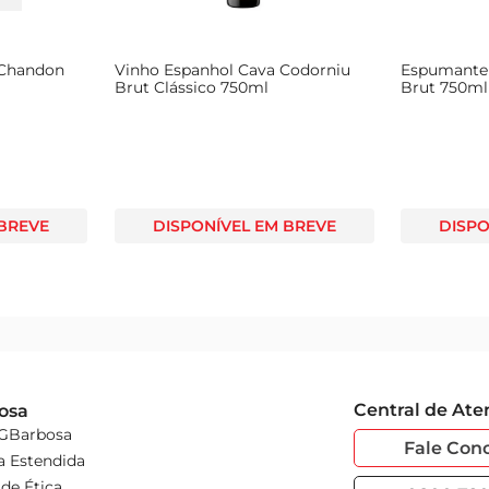
 Chandon
Vinho Espanhol Cava Codorniu
Espumante
Brut Clássico 750ml
Brut 750ml
 BREVE
DISPONÍVEL EM BREVE
DISPO
Central de At
osa
 GBarbosa
Fale Con
a Estendida
de Ética