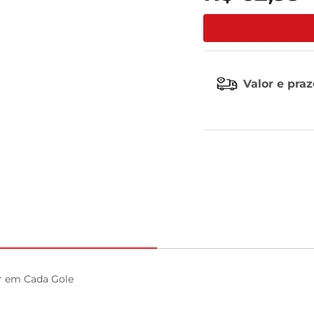
leite pó
Valor e pra
 em Cada Gole
