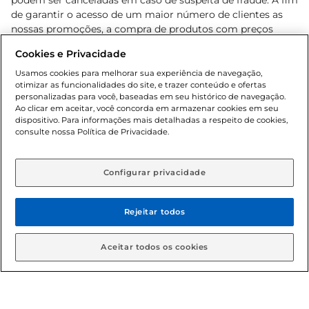
podem ser canceladas em caso de suspeita de fraude. A fim
de garantir o acesso de um maior número de clientes as
nossas promoções, a compra de produtos com preços
promocionais poderá ter sua quantidade limitada por
Cookies e Privacidade
cliente. Os preços, ofertas e condições são exclusivos para
o e-commerce e válidos durante o dia de hoje, podendo
Usamos cookies para melhorar sua experiência de navegação,
otimizar as funcionalidades do site, e trazer conteúdo e ofertas
sofrer alterações sem prévia notificação. Proibida a venda
personalizadas para você, baseadas em seu histórico de navegação.
de bebidas alcoólicas para menores de 18 anos, conforme
Ao clicar em aceitar, você concorda em armazenar cookies em seu
Lei n.º 8069/90, art. 81, inciso II (Estatuto da Criança e do
dispositivo. Para informações mais detalhadas a respeito de cookies,
Adolescente). Preços e condições exclusivos para o
consulte nossa Política de Privacidade.
www.gbarbosa.com.br
, podendo sofrer alterações sem
aviso prévio. O valor mínimo para as compras on-line é de
R$ 80,00.
Configurar privacidade
Rejeitar todos
© 2026 Copyright. Todos os direitos
reservados Gbarbosa.
Aceitar todos os cookies
Cencosud Brasil Comercial SA.CNPJ sob n° 39.346.861/0350-38 .