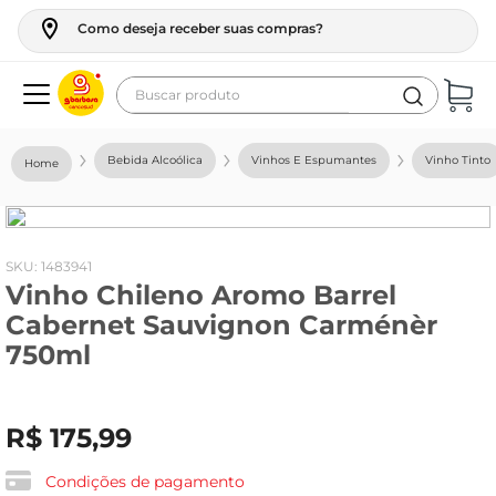
Como deseja receber suas compras?
Buscar produto
Termos mais buscados
Bebida Alcoólica
Vinhos E Espumantes
Vinho Tinto
geladeira
maquina lavar
fogao
:
1483941
Vinho Chileno Aromo Barrel
café
Cabernet Sauvignon Carménèr
cerveja
750ml
frango
leite
R$
175
,
99
vinho
Condições de pagamento
leite pó