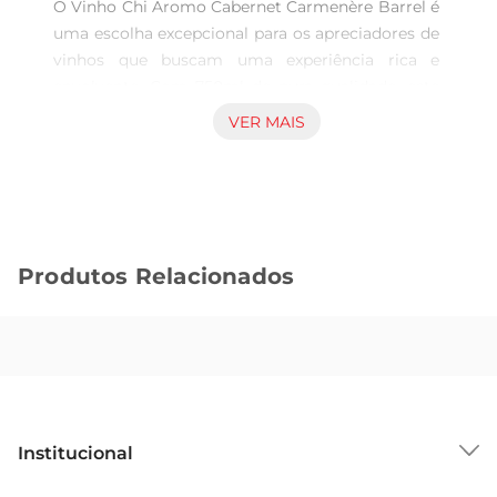
O Vinho Chi Aromo Cabernet Carmenère Barrel é 
uma escolha excepcional para os apreciadores de 
vinhos que buscam uma experiência rica e 
envolvente. Com 750ml de pura qualidade, este 
vinho se destaca por seu sabor marcante e 
VER MAIS
aromas intensos, proporcionando uma jornada 
sensorial que encanta a cada gole. Ideal para 
acompanhar momentos especiais ou 
simplesmente para desfrutar em casa, ele traz 
um toque de sofisticação à sua mesa.

Produtos Relacionados
Características e perfil de sabor  

Este vinho é elaborado a partir das uvas Cabernet 
Sauvignon e Carmenère, que conferem uma 
estrutura robusta e complexidade ao paladar. 
Com notas de frutas vermelhas maduras, como 
ameixa e cereja, e um leve toque de especiarias, o 
Chi Aromo se apresenta equilibrado e envolvente. 
Institucional
O envelhecimento em barricas de carvalho 
acrescenta sutis nuances de baunilha e chocolate, 
Sobre o GBarbosa