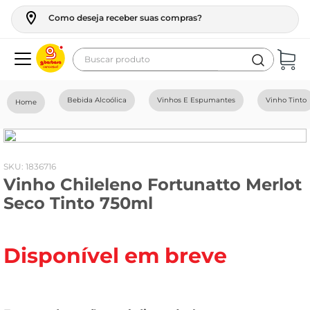
Como deseja receber suas compras?
Buscar produto
Termos mais buscados
Bebida Alcoólica
Vinhos E Espumantes
Vinho Tinto
geladeira
maquina lavar
fogao
:
1836716
Vinho Chileleno Fortunatto Merlot
café
Seco Tinto 750ml
cerveja
frango
Disponível em breve
leite
vinho
leite pó