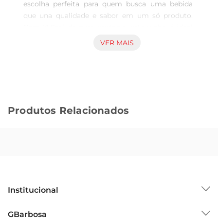
escolha perfeita para quem busca uma bebida 
que una qualidade e sabor em um só produto. 
Com 750ml de pura essência, este vinho é ideal 
para acompanhar momentos especiais, seja em 
VER MAIS
um jantar romântico ou em uma reunião com 
amigos. Seu perfil aromático é rico e envolvente, 
proporcionando uma experiência sensorial que 
encanta os paladares mais exigentes.

Características do Vinho  

Produtos Relacionados
Produzido a partir das melhores uvas Merlot, este 
vinho apresenta uma coloração rubi intensa, que 
já antecipa a riqueza de sabores que ele oferece. 
No nariz, notas de frutas vermelhas maduras, 
como cerejas e framboesas, se destacam, 
acompanhadaspor sutis toques de especiarias 
que conferem complexidade ao aroma. Em boca, 
Institucional
é macio e equilibrado, com taninos suaves que 
proporcionam um final agradável e persistente.

Sobre o GBarbosa
GBarbosa
Harmonização Perfeita  
