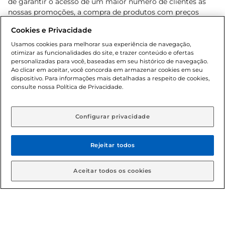
de garantir o acesso de um maior número de clientes as
nossas promoções, a compra de produtos com preços
promocionais poderá ter sua quantidade limitada por
Cookies e Privacidade
cliente. Os preços, ofertas e condições são exclusivos para
o e-commerce e válidos durante o dia de hoje, podendo
Usamos cookies para melhorar sua experiência de navegação,
otimizar as funcionalidades do site, e trazer conteúdo e ofertas
sofrer alterações sem prévia notificação. Proibida a venda
personalizadas para você, baseadas em seu histórico de navegação.
de bebidas alcoólicas para menores de 18 anos, conforme
Ao clicar em aceitar, você concorda em armazenar cookies em seu
Lei n.º 8069/90, art. 81, inciso II (Estatuto da Criança e do
dispositivo. Para informações mais detalhadas a respeito de cookies,
Adolescente). Preços e condições exclusivos para o
consulte nossa Política de Privacidade.
www.gbarbosa.com.br
, podendo sofrer alterações sem
aviso prévio. O valor mínimo para as compras on-line é de
R$ 80,00.
Configurar privacidade
Rejeitar todos
© 2026 Copyright. Todos os direitos
reservados Gbarbosa.
Aceitar todos os cookies
Cencosud Brasil Comercial SA.CNPJ sob n° 39.346.861/0350-38 .
Sediada na Av. das Nações Unidas, 12.995, 21º andar, CEP: