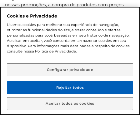
nossas promoções, a compra de produtos com preços
promocionais poderá ter sua quantidade limitada por
Cookies e Privacidade
cliente. Os preços, ofertas e condições são exclusivos para
o e-commerce e válidos durante o dia de hoje, podendo
Usamos cookies para melhorar sua experiência de navegação,
otimizar as funcionalidades do site, e trazer conteúdo e ofertas
sofrer alterações sem prévia notificação. Proibida a venda
personalizadas para você, baseadas em seu histórico de navegação.
de bebidas alcoólicas para menores de 18 anos, conforme
Ao clicar em aceitar, você concorda em armazenar cookies em seu
Lei n.º 8069/90, art. 81, inciso II (Estatuto da Criança e do
dispositivo. Para informações mais detalhadas a respeito de cookies,
Adolescente). Preços e condições exclusivos para o
consulte nossa Política de Privacidade.
www.gbarbosa.com.br
, podendo sofrer alterações sem
aviso prévio. O valor mínimo para as compras on-line é de
R$ 80,00.
Configurar privacidade
Rejeitar todos
© 2026 Copyright. Todos os direitos
reservados Gbarbosa.
Aceitar todos os cookies
Cencosud Brasil Comercial SA.CNPJ sob n° 39.346.861/0350-38 .
Sediada na Av. das Nações Unidas, 12.995, 21º andar, CEP: