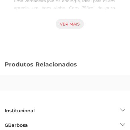
uma verdadeira joia da enologia, ideal para quem 
aprecia um bom vinho. Com 750ml de puro 
prazer, este vinho é uma combinação 
harmoniosa de uvas selecionadas que resulta em 
VER MAIS
um sabor encorpado e sofisticado. Perfeito para 
acompanhar momentos especiais ou para 
desfrutar em uma refeição com amigos e 
familiares.

Características do Vinho  

Produtos Relacionados
Este corte apresenta uma mescla equilibrada de 
variedades que trazem complexidade e riqueza ao 
paladar. Com notas frutadas e um leve toque de 
especiarias, o Vistalba Corte A Blen TT é um 
vinho que se destaca pela sua versatilidade. Ideal 
para harmonizar com carnes vermelhas, massas 
e queijos curados, ele promete realçar o sabor 
Institucional
dos pratos, tornando cada refeição ainda mais 
memorável.

Sobre o GBarbosa
GBarbosa
Harmonização e Sugestões de Uso  

Grupo Cencosud