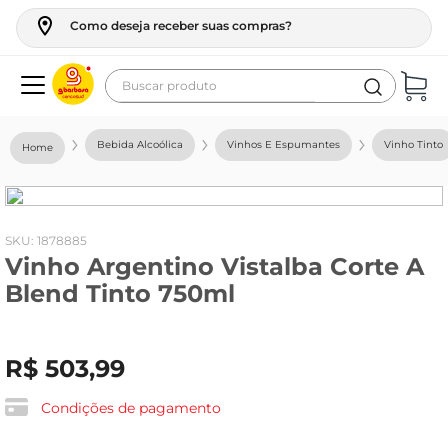
Como deseja receber suas compras?
Buscar produto
Termos mais buscados
Bebida Alcoólica
Vinhos E Espumantes
Vinho Tinto
geladeira
maquina lavar
fogao
:
1878885
Vinho Argentino Vistalba Corte A
café
Blend Tinto 750ml
cerveja
frango
R$
503
,
99
leite
vinho
Condições de pagamento
leite pó