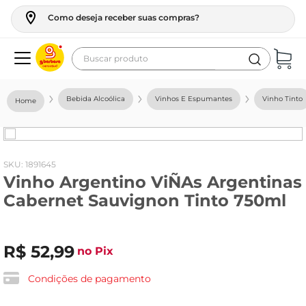
Como deseja receber suas compras?
Buscar produto
Termos mais buscados
Bebida Alcoólica
Vinhos E Espumantes
Vinho Tinto
geladeira
maquina lavar
fogao
:
1891645
Vinho Argentino ViÑAs Argentinas
café
Cabernet Sauvignon Tinto 750ml
cerveja
frango
R$
52
,
99
no Pix
leite
vinho
Condições de pagamento
leite pó