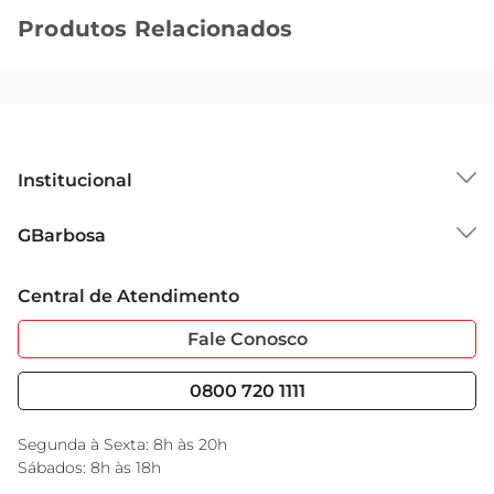
Produtos Relacionados
Institucional
Sobre o GBarbosa
GBarbosa
Grupo Cencosud
Trabalhe Conosco
Cartão GBarbosa
Central de Atendimento
Sobre Privacidade
Garantia Estendida
Portal do Fornecedo
Código de Ética
Fale Conosco
Nossas Lojas
Serviços
Cencosud Media
Blog GBarbosa
0800 720 1111
Black Friday
Encarte do Dia
Segunda à Sexta: 8h às 20h
Sábados: 8h às 18h