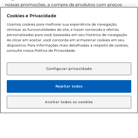
nossas promoções, a compra de produtos com preços
promocionais poderá ter sua quantidade limitada por
Cookies e Privacidade
cliente. Os preços, ofertas e condições são exclusivos para
o e-commerce e válidos durante o dia de hoje, podendo
Usamos cookies para melhorar sua experiência de navegação,
otimizar as funcionalidades do site, e trazer conteúdo e ofertas
sofrer alterações sem prévia notificação. Proibida a venda
personalizadas para você, baseadas em seu histórico de navegação.
de bebidas alcoólicas para menores de 18 anos, conforme
Ao clicar em aceitar, você concorda em armazenar cookies em seu
Lei n.º 8069/90, art. 81, inciso II (Estatuto da Criança e do
dispositivo. Para informações mais detalhadas a respeito de cookies,
Adolescente). Preços e condições exclusivos para o
consulte nossa Política de Privacidade.
www.gbarbosa.com.br
, podendo sofrer alterações sem
aviso prévio. O valor mínimo para as compras on-line é de
R$ 80,00.
Configurar privacidade
Rejeitar todos
© 2026 Copyright. Todos os direitos
reservados Gbarbosa.
Aceitar todos os cookies
Cencosud Brasil Comercial SA.CNPJ sob n° 39.346.861/0350-38 .
Sediada na Av. das Nações Unidas, 12.995, 21º andar, CEP: