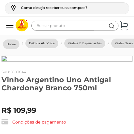
Como deseja receber suas compras?
Buscar produto
Termos mais buscados
Bebida Alcoólica
Vinhos E Espumantes
Vinho Bran
geladeira
maquina lavar
fogao
:
1883844
Vinho Argentino Uno Antigal
café
Chardonay Branco 750ml
cerveja
frango
R$
109
,
99
leite
vinho
Condições de pagamento
leite pó