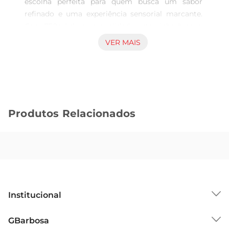
escolha perfeita para quem busca um sabor 
refinado e uma experiência sensorial marcante. 
Com 750ml de pura qualidade, este vinho branco 
se destaca pela sua leveza e frescor, ideal para 
VER MAIS
acompanhar momentos especiais ou para 
desfrutar em um jantar descontraído.

Características Principais  

Este Chardonnay apresenta uma coloração 
amarelo palha com reflexos esverdeados, que já 
Produtos Relacionados
antecipa a frescura que está por vir. No nariz, é 
possível perceber notas frutadas de maçã verde e 
pêssego, acompanhadas por sutis toques de 
baunilha, resultado do seu envelhecimento em 
barricas de carvalho. Em boca, o vinho é 
equilibrado, com uma acidez vibrante que 
proporciona um final longo e agradável.

Institucional
Harmonização Perfeita  

O Vinho Arg Uno Antigal Chardonnay é 
Sobre o GBarbosa
GBarbosa
extremamente versátil e combina perfeitamente 
Grupo Cencosud