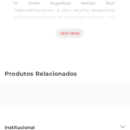
O Vinho Argentino Norton Port 
CabernetSauvignon é uma escolha excepcional 
para os apreciadores de vinhos que buscam uma 
experiência rica e envolvente. Com sua 
apresentação em uma garrafa de 750ml, este 
VER MAIS
vinho é ideal para momentos especiais ou para 
desfrutar em uma refeição com amigos e 
familiares. Seu sabor encorpado e aromas 
intensos prometem encantar o paladar e 
proporcionar uma verdadeira viagem sensorial.

Produtos Relacionados
Características e perfil do vinho  

Este vinho é elaborado a partir de uvas Cabernet 
Sauvignon, uma das variedades mais renomadas 
do mundo. O processode vinificação cuidadoso 
resulta em um vinho de coloração profunda, com 
notas de frutas escuras, como ameixas e cerejas, 
acompanhadas por sutis toques de especiarias e 
chocolate. A harmonização perfeita entre a 
Institucional
doçura natural do vinho do Porto e a estrutura 