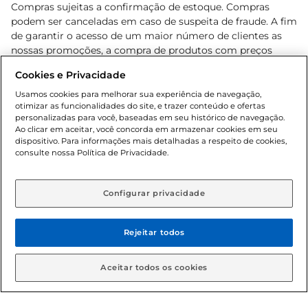
Compras sujeitas a confirmação de estoque. Compras
podem ser canceladas em caso de suspeita de fraude. A fim
de garantir o acesso de um maior número de clientes as
nossas promoções, a compra de produtos com preços
promocionais poderá ter sua quantidade limitada por
Cookies e Privacidade
cliente. Os preços, ofertas e condições são exclusivos para
o e-commerce e válidos durante o dia de hoje, podendo
Usamos cookies para melhorar sua experiência de navegação,
otimizar as funcionalidades do site, e trazer conteúdo e ofertas
sofrer alterações sem prévia notificação. Proibida a venda
personalizadas para você, baseadas em seu histórico de navegação.
de bebidas alcoólicas para menores de 18 anos, conforme
Ao clicar em aceitar, você concorda em armazenar cookies em seu
Lei n.º 8069/90, art. 81, inciso II (Estatuto da Criança e do
dispositivo. Para informações mais detalhadas a respeito de cookies,
Adolescente). Preços e condições exclusivos para o
consulte nossa Política de Privacidade.
www.gbarbosa.com.br
, podendo sofrer alterações sem
aviso prévio. O valor mínimo para as compras on-line é de
R$ 80,00.
Configurar privacidade
Rejeitar todos
© 2026 Copyright. Todos os direitos
reservados Gbarbosa.
Aceitar todos os cookies