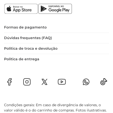
Ideal para presentear ou para compor sua adega, 
o Vinho Argentino Norton Port Cabernet 
Sauvignon é uma escolha que reflete bom gosto 
e apreciação pela cultura do vinho. Desfrute de 
cada gole e deixese levar pela riquezade sabores 
Formas de pagamento
que este vinho tem a oferecer.
Dúvidas frequentes (FAQ)
Política de troca e devolução
Política de entrega
Condições gerais: Em caso de divergência de valores, o
valor válido é o do carrinho de compras. Fotos ilustrativas.