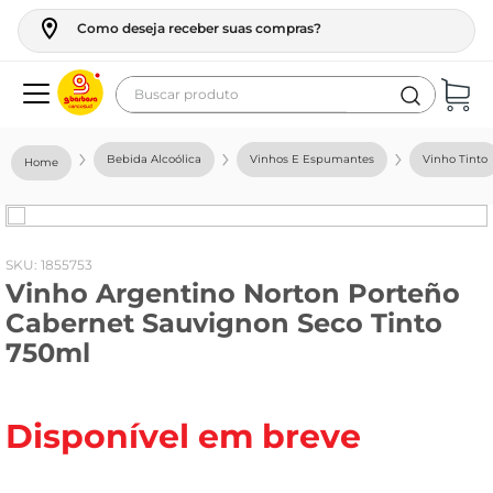
Como deseja receber suas compras?
Buscar produto
Termos mais buscados
Bebida Alcoólica
Vinhos E Espumantes
Vinho Tinto
geladeira
maquina lavar
fogao
:
1855753
Vinho Argentino Norton Porteño
café
Cabernet Sauvignon Seco Tinto
cerveja
750ml
frango
leite
Disponível em breve
vinho
leite pó