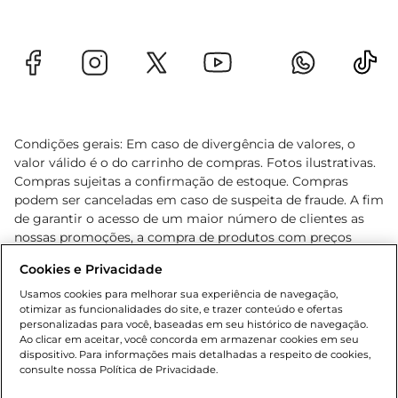
Condições gerais: Em caso de divergência de valores, o
valor válido é o do carrinho de compras. Fotos ilustrativas.
Compras sujeitas a confirmação de estoque. Compras
podem ser canceladas em caso de suspeita de fraude. A fim
de garantir o acesso de um maior número de clientes as
nossas promoções, a compra de produtos com preços
promocionais poderá ter sua quantidade limitada por
Cookies e Privacidade
cliente. Os preços, ofertas e condições são exclusivos para
o e-commerce e válidos durante o dia de hoje, podendo
Usamos cookies para melhorar sua experiência de navegação,
otimizar as funcionalidades do site, e trazer conteúdo e ofertas
sofrer alterações sem prévia notificação. Proibida a venda
personalizadas para você, baseadas em seu histórico de navegação.
de bebidas alcoólicas para menores de 18 anos, conforme
Ao clicar em aceitar, você concorda em armazenar cookies em seu
Lei n.º 8069/90, art. 81, inciso II (Estatuto da Criança e do
dispositivo. Para informações mais detalhadas a respeito de cookies,
Adolescente). Preços e condições exclusivos para o
consulte nossa Política de Privacidade.
www.gbarbosa.com.br
, podendo sofrer alterações sem