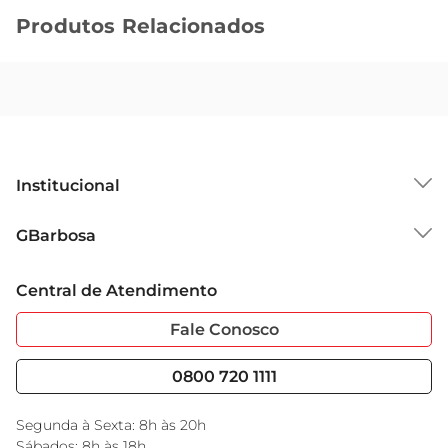
Produtos Relacionados
Institucional
Sobre o GBarbosa
GBarbosa
Grupo Cencosud
Trabalhe Conosco
Cartão GBarbosa
Central de Atendimento
Sobre Privacidade
Garantia Estendida
Portal do Fornecedo
Código de Ética
Fale Conosco
Nossas Lojas
Serviços
Cencosud Media
Blog GBarbosa
0800 720 1111
Black Friday
Encarte do Dia
Segunda à Sexta: 8h às 20h
Sábados: 8h às 18h