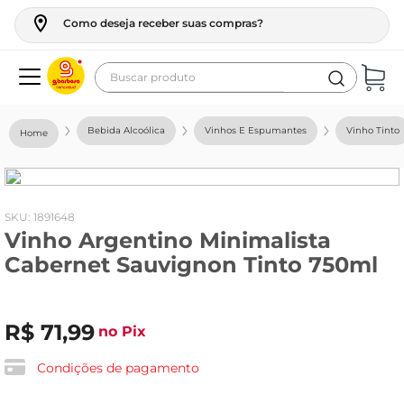
Como deseja receber suas compras?
Buscar produto
Termos mais buscados
Bebida Alcoólica
Vinhos E Espumantes
Vinho Tinto
geladeira
maquina lavar
fogao
:
1891648
Vinho Argentino Minimalista
café
Cabernet Sauvignon Tinto 750ml
cerveja
frango
R$
71
,
99
no Pix
leite
vinho
Condições de pagamento
leite pó