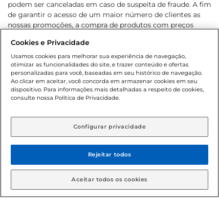
podem ser canceladas em caso de suspeita de fraude. A fim
de garantir o acesso de um maior número de clientes as
nossas promoções, a compra de produtos com preços
promocionais poderá ter sua quantidade limitada por
Cookies e Privacidade
cliente. Os preços, ofertas e condições são exclusivos para
o e-commerce e válidos durante o dia de hoje, podendo
Usamos cookies para melhorar sua experiência de navegação,
otimizar as funcionalidades do site, e trazer conteúdo e ofertas
sofrer alterações sem prévia notificação. Proibida a venda
personalizadas para você, baseadas em seu histórico de navegação.
de bebidas alcoólicas para menores de 18 anos, conforme
Ao clicar em aceitar, você concorda em armazenar cookies em seu
Lei n.º 8069/90, art. 81, inciso II (Estatuto da Criança e do
dispositivo. Para informações mais detalhadas a respeito de cookies,
Adolescente). Preços e condições exclusivos para o
consulte nossa Política de Privacidade.
www.gbarbosa.com.br
, podendo sofrer alterações sem
aviso prévio. O valor mínimo para as compras on-line é de
R$ 80,00.
Configurar privacidade
Rejeitar todos
© 2026 Copyright. Todos os direitos
reservados Gbarbosa.
Aceitar todos os cookies
Cencosud Brasil Comercial SA.CNPJ sob n° 39.346.861/0350-38 .