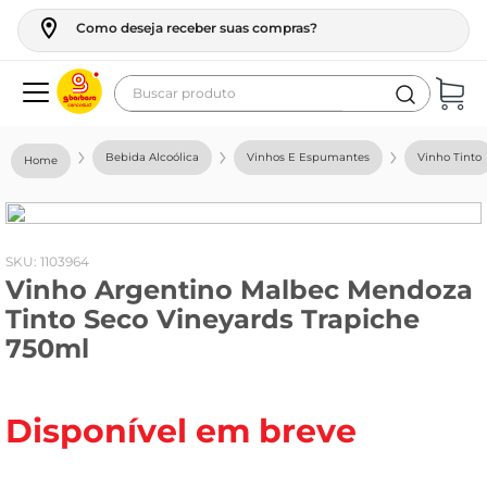
Como deseja receber suas compras?
Buscar produto
Termos mais buscados
Bebida Alcoólica
Vinhos E Espumantes
Vinho Tinto
geladeira
maquina lavar
fogao
:
1103964
Vinho Argentino Malbec Mendoza
café
Tinto Seco Vineyards Trapiche
cerveja
750ml
frango
leite
Disponível em breve
vinho
leite pó