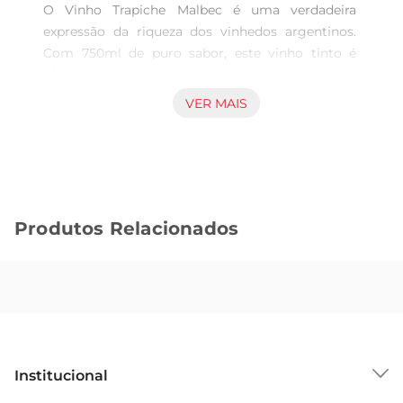
O Vinho Trapiche Malbec é uma verdadeira 
expressão da riqueza dos vinhedos argentinos. 
Com 750ml de puro sabor, este vinho tinto é 
ideal para aqueles que apreciam uma bebida 
encorpada e cheia de personalidade. A uva 
VER MAIS
Malbec, que é a estrela deste rótulo, traz notas 
frutadas e um toque de especiarias, 
proporcionando uma experiência sensorial que 
encanta os paladares mais exigentes.

Características e Notas de Degustação

Produtos Relacionados
Este vinho apresenta uma coloração intensa, com 
tons de rubi profundo. No nariz, é possível 
perceber aromas de frutas vermelhas maduras, 
como ameixas e cerejas, além de sutis notas de 
baunilha e chocolate, resultado do seu 
envelhecimento em barricas de carvalho. Em 
boca, o Trapiche Malbec se destaca pela sua 
Institucional
estrutura equilibrada, taninos macios e um final 
prolongado, que convida a um novo gole.
