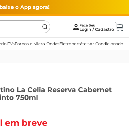
baixe o App agora!
rini
TVs
Fornos e Micro-Ondas
Eletroportáteis
Ar Condicionado
tino La Celia Reserva Cabernet
into 750ml
l em breve