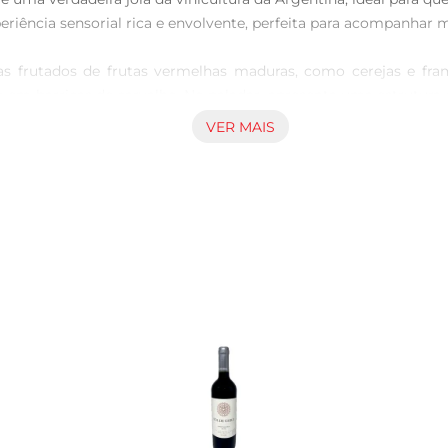
iência sensorial rica e envolvente, perfeita para acompanhar m
as frutados de frutas vermelhas maduras, como cerejas e fra
em barricas de carvalho. No paladar, apresenta uma estrutura e
VER MAIS
m uma variedade de pratos. É ideal para acompanhar carnes ve
 lasanha. Também pode ser apreciado com queijos curados, que 
o com uvas selecionadas da região de Mendoza, conhecida por su
rpado, refletindo a tradição e a qualidade dos vinhos argentinos.

Sauvignon e descubra a combinação perfeita de sabor e sofis