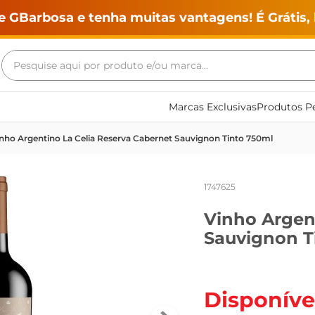
e GBarbosa e tenha muitas vantagens! É Grátis, 
Pesquise aqui por produto e/ou marca...
Termos mais buscados
Marcas Exclusivas
Produtos Pe
geladeira
nho Argentino La Celia Reserva Cabernet Sauvignon Tinto 750ml
maquina lavar
fogao
1747625
café
Vinho Argen
cerveja
Sauvignon T
frango
leite
vinho
Disponíve
leite pó