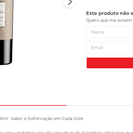
tv
0ml  Sabor e Sofisticação em Cada Gole

é uma verdadeira joia da vinicultura da Argentina, ideal para 