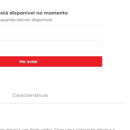
Me avise
Características
quem aprecia um bom vinho. Com uma coloração intensa e 