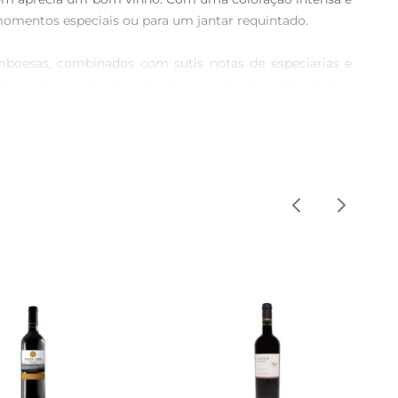
omentos especiais ou para um jantar requintado.

mboesas, combinados com sutis notas de especiarias e 
legante, com taninos macios e um final persistente que 
rmelhas grelhadas, como um suculento bife de chorizo, 
realçam ainda mais suas características.

as condições climáticas ideais para a viticultura. Com 
ticação que ele oferece, ideal para brindar momentos 