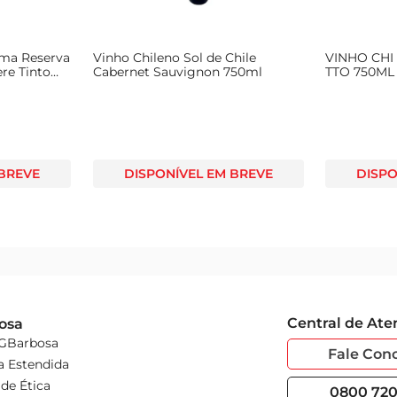
Ema Reserva
Vinho Chileno Sol de Chile
VINHO CHI
ère Tinto
Cabernet Sauvignon 750ml
TTO 750ML
 BREVE
DISPONÍVEL EM BREVE
DISPO
Central de At
osa
 GBarbosa
Fale Con
a Estendida
de Ética
0800 720 