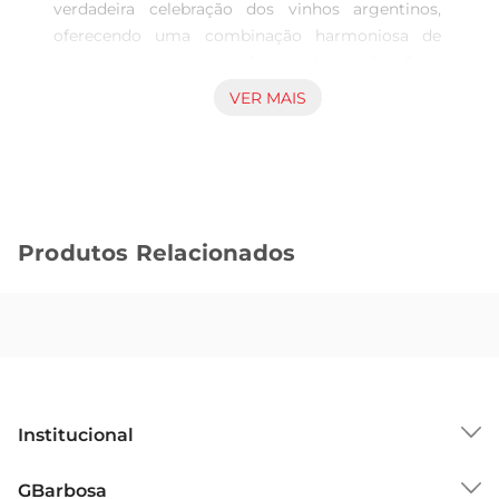
verdadeira celebração dos vinhos argentinos, 
oferecendo uma combinação harmoniosa de 
duas das uvas mais icônicas da região. Com 
750ml de pura qualidade, este vinho é ideal para 
VER MAIS
quem busca uma experiência gustativa rica e 
envolvente. Seu perfil encorpado e frutado 
proporciona uma degustação que agrada tanto 
os paladares mais exigentes quanto os iniciantes 
no mundodos vinhos.

Produtos Relacionados
Notas de Degustação  

Ao servir, o Estanc Mend revela uma coloração 
rubi intensa, que já antecipa a riqueza de sabores. 
No nariz, destacamse aromas de frutas 
vermelhas maduras, como cerejas e framboesas, 
entrelaçados com sutis notas de especiarias eum 
leve toque de baunilha, resultado do 
Institucional
envelhecimento em barricas de carvalho. Em 
boca, a suavidade do Merlot se combina com a 
Sobre o GBarbosa
GBarbosa
estrutura do Malbec, criando um equilíbrio 