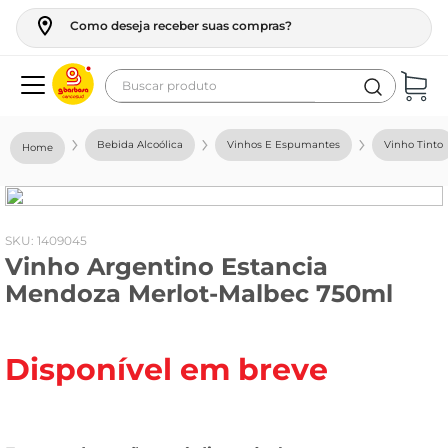
Como deseja receber suas compras?
Buscar produto
Termos mais buscados
Bebida Alcoólica
Vinhos E Espumantes
Vinho Tinto
geladeira
maquina lavar
fogao
:
1409045
Vinho Argentino Estancia
café
Mendoza Merlot-Malbec 750ml
cerveja
frango
Disponível em breve
leite
vinho
leite pó