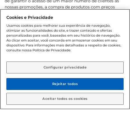
de garantir o acesso de um maior número de clientes as
nossas promoções, a compra de produtos com preços
promocionais poderá ter sua quantidade limitada por
Cookies e Privacidade
cliente. Os preços, ofertas e condições são exclusivos para
o e-commerce e válidos durante o dia de hoje, podendo
Usamos cookies para melhorar sua experiência de navegação,
otimizar as funcionalidades do site, e trazer conteúdo e ofertas
sofrer alterações sem prévia notificação. Proibida a venda
personalizadas para você, baseadas em seu histórico de navegação.
de bebidas alcoólicas para menores de 18 anos, conforme
Ao clicar em aceitar, você concorda em armazenar cookies em seu
Lei n.º 8069/90, art. 81, inciso II (Estatuto da Criança e do
dispositivo. Para informações mais detalhadas a respeito de cookies,
Adolescente). Preços e condições exclusivos para o
consulte nossa Política de Privacidade.
www.gbarbosa.com.br
, podendo sofrer alterações sem
aviso prévio. O valor mínimo para as compras on-line é de
R$ 80,00.
Configurar privacidade
Rejeitar todos
© 2026 Copyright. Todos os direitos
reservados Gbarbosa.
Aceitar todos os cookies
Cencosud Brasil Comercial SA.CNPJ sob n° 39.346.861/0350-38 .
Sediada na Av. das Nações Unidas, 12.995, 21º andar, CEP: