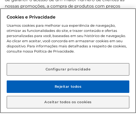
nossas promoções, a compra de produtos com preços
promocionais poderá ter sua quantidade limitada por
Cookies e Privacidade
cliente. Os preços, ofertas e condições são exclusivos para
o e-commerce e válidos durante o dia de hoje, podendo
Usamos cookies para melhorar sua experiência de navegação,
otimizar as funcionalidades do site, e trazer conteúdo e ofertas
sofrer alterações sem prévia notificação. Proibida a venda
personalizadas para você, baseadas em seu histórico de navegação.
de bebidas alcoólicas para menores de 18 anos, conforme
Ao clicar em aceitar, você concorda em armazenar cookies em seu
Lei n.º 8069/90, art. 81, inciso II (Estatuto da Criança e do
dispositivo. Para informações mais detalhadas a respeito de cookies,
Adolescente). Preços e condições exclusivos para o
consulte nossa Política de Privacidade.
www.gbarbosa.com.br
, podendo sofrer alterações sem
aviso prévio. O valor mínimo para as compras on-line é de
R$ 80,00.
Configurar privacidade
Rejeitar todos
© 2026 Copyright. Todos os direitos
reservados Gbarbosa.
Aceitar todos os cookies
Cencosud Brasil Comercial SA.CNPJ sob n° 39.346.861/0350-38 .
Sediada na Av. das Nações Unidas, 12.995, 21º andar, CEP: