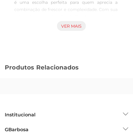
é uma escolha perfeita para quem aprecia a 
combinação de frescor e complexidade. Com sua 
coloração amarelopalha brilhante, este vinho 
proporciona uma experiência visual que antecipa 
VER MAIS
o prazer que está por vir. Ao ser servido, exala 
aromas frutados de maçã verde e pêssego, 
acompanhados por notas sutis de baunilha e 
carvalho, resultado do seu cuidadoso processo de 
envelhecimento.

Produtos Relacionados
Harmonização Perfeita  

Este Chardonnay é versátil e se adapta a diversas 
ocasiões. Sua acidez equilibrada e corpomédio 
fazem dele um acompanhamento ideal para 
pratos à base de frutos do mar, aves grelhadas e 
massas com molhos cremosos. Além disso, é 
uma excelente escolha para um brinde em 
Institucional
celebrações, trazendo um toque de sofisticação a 
qualquer evento.

Sobre o GBarbosa
GBarbosa
Produção e Qualidade  
