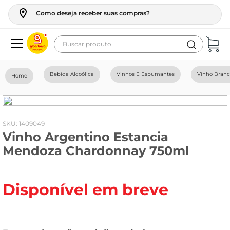
Como deseja receber suas compras?
Buscar produto
Termos mais buscados
Bebida Alcoólica
Vinhos E Espumantes
Vinho Bran
geladeira
maquina lavar
fogao
:
1409049
Vinho Argentino Estancia
café
Mendoza Chardonnay 750ml
cerveja
frango
Disponível em breve
leite
vinho
leite pó