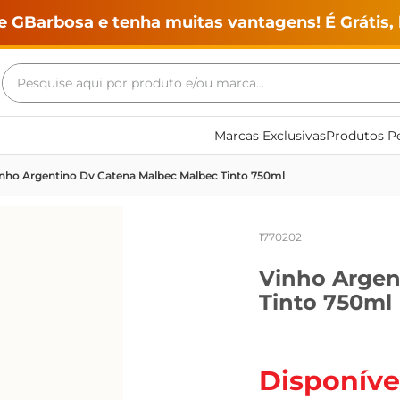
e GBarbosa e tenha muitas vantagens! É Grátis, 
Pesquise aqui por produto e/ou marca...
Termos mais buscados
Marcas Exclusivas
Produtos Pe
geladeira
nho Argentino Dv Catena Malbec Malbec Tinto 750ml
maquina lavar
fogao
1770202
café
Vinho Argen
cerveja
Tinto 750ml
frango
leite
vinho
Disponíve
leite pó