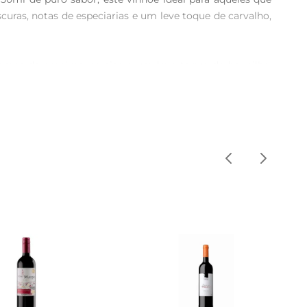
ras, notas de especiarias e um leve toque de carvalho, 
omas de ameixas, cerejas e um leve toque de baunilha, 
e proporcionam um final longo e agradável. É um vinho 
rne vermelha, massas com molhos robustos ou queijos 
°C. Ele harmoniza perfeitamente com carnes grelhadas, 
lente companhia para um jantar especial, onde o vinho 
Mal Tinto é a escolha ideal. Sua versatilidade e sabor 
bra como um bom vinho pode transformar uma refeição 