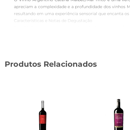
apreciam a complexidade e a profundidade dos vinhos Ma
resultando em uma experiência sensorial que encanta os 
Características e Notas de Degustação  

Este Malbec apresenta uma coloração intensa e profund
provenientes do envelhecimento em barricasde carvalho
que se destaca pela sua elegância e complexidade, t
curados.

Recomendações de Harmonização  

Produtos Relacionados
Para aproveitar ao máximo o Vinho Catena Malbec/Mal T
como um bom bife de chorizo, ou pratos à base de molh
se torna parte da celebração.

Um Vinho para Todas as Ocasiões  

Seja para um jantar romântico, uma reunião entre amigo
marcante fazem dele umvinho que agrada a todos, tor
em uma experiência memorável.