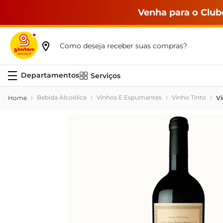
Venha para o Club
Como deseja receber suas compras?
Serviços
Bebida Alcoólica
Vinhos E Espumantes
Vinho Tinto
Vi