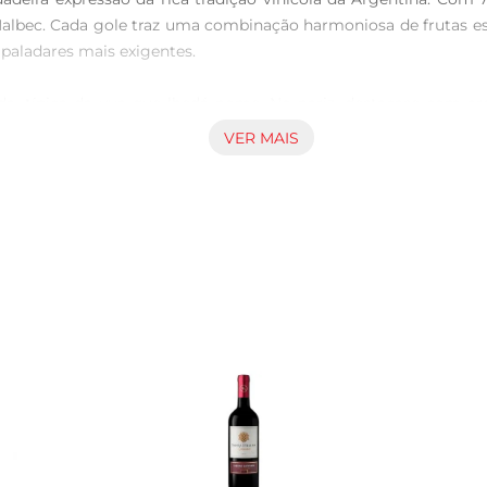
lbec. Cada gole traz uma combinação harmoniosa de frutas escu
paladares mais exigentes.

a, típica da uva que lhedá nome. No nariz, destacase com ar
. Em boca, é encorpado e macio, com taninos bem integrados qu
VER MAIS
ornandose uma escolha perfeita para acompanhar pratos de ca
into, recomendase servilo a uma temperatura entre 16°C e 18
o de tomate, como uma lasanha. Além disso, pode ser uma exce
s ou uma celebração especial, o Vinho Argentino Catena Malbec/
nando cada momento ainda mais especial. Experimente e descu