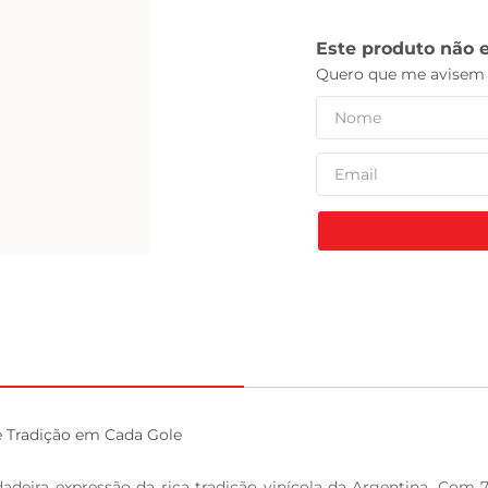
tv
 Tradição em Cada Gole

eira expressão da rica tradição vinícola da Argentina. Com 7