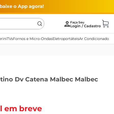
baixe o App agora!
rini
TVs
Fornos e Micro-Ondas
Eletroportáteis
Ar Condicionado
tino Dv Catena Malbec Malbec
l em breve