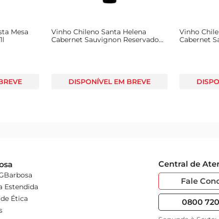
sta Mesa
Vinho Chileno Santa Helena
Vinho Chil
1l
Cabernet Sauvignon Reservado
Cabernet S
Tinto 750ml
Tinto 750m
 BREVE
DISPONÍVEL EM BREVE
DISPO
Central de At
osa
 GBarbosa
Fale Con
a Estendida
de Ética
0800 720 
s