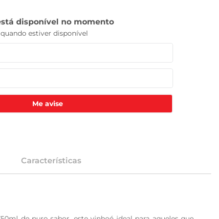
Me avise
Características
50ml de puro sabor, este vinhoé ideal para aqueles que 