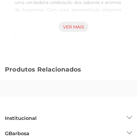
uma verdadeira celebração dos sabores e aromas 
da Argentina. Com uma apresentação elegante 
em sua garrafa de 750ml, este vinho é ideal para 
momentos especiais ou para acompanhar um 
VER MAIS
jantar em família. Sua composição rica e 
complexa proporcionauma experiência sensorial 
que encanta os paladares mais exigentes.

Características principais  

Este vinho é elaborado a partir de uvas 
Produtos Relacionados
selecionadas, cultivadas em vinhedos de alta 
qualidade. O Balbo Polo Pampa Gran destacase 
por seu equilíbrio perfeito entre acidez e doçura, 
resultando em um sabor encorpado e aveludado. 
Notas de frutas vermelhas maduras, como 
cerejas e framboesas, se entrelaçam com sutis 
toques de especiarias, criando uma harmonia que 
Institucional
se revela a cada gole.

Harmonização ideal  

Sobre o GBarbosa
GBarbosa
Para aproveitar ao máximo o Vinho Balbo Polo 