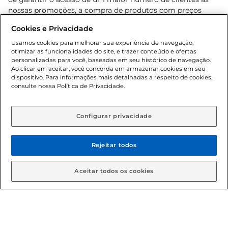
nossas promoções, a compra de produtos com preços
promocionais poderá ter sua quantidade limitada por
Cookies e Privacidade
cliente. Os preços, ofertas e condições são exclusivos para
o e-commerce e válidos durante o dia de hoje, podendo
Usamos cookies para melhorar sua experiência de navegação,
otimizar as funcionalidades do site, e trazer conteúdo e ofertas
sofrer alterações sem prévia notificação. Proibida a venda
personalizadas para você, baseadas em seu histórico de navegação.
de bebidas alcoólicas para menores de 18 anos, conforme
Ao clicar em aceitar, você concorda em armazenar cookies em seu
Lei n.º 8069/90, art. 81, inciso II (Estatuto da Criança e do
dispositivo. Para informações mais detalhadas a respeito de cookies,
Adolescente). Preços e condições exclusivos para o
consulte nossa Política de Privacidade.
www.gbarbosa.com.br
, podendo sofrer alterações sem
aviso prévio. O valor mínimo para as compras on-line é de
R$ 80,00.
Configurar privacidade
Rejeitar todos
© 2026 Copyright. Todos os direitos
reservados Gbarbosa.
Aceitar todos os cookies
Cencosud Brasil Comercial SA.CNPJ sob n° 39.346.861/0350-38 .
Sediada na Av. das Nações Unidas, 12.995, 21º andar, CEP: