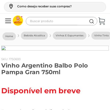
Como deseja receber suas compras?
Buscar produto
Termos mais buscados
Bebida Alcoólica
Vinhos E Espumantes
Vinho Tinto
geladeira
maquina lavar
fogao
:
1750693
Vinho Argentino Balbo Polo
café
Pampa Gran 750ml
cerveja
frango
Disponível em breve
leite
vinho
leite pó