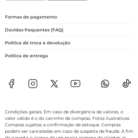
viticultura argentina, trazendo um toque de 
sofisticação e sabor para sua mesa. Desfrute do 
Vinho Argentino Balbo Branco Chenin Doce e 
Formas de pagamento
descubra o prazer de um bom vinho em cada 
momento
Dúvidas frequentes (FAQ)
Política de troca e devolução
Política de entrega
Condições gerais: Em caso de divergência de valores, o
valor válido é o do carrinho de compras. Fotos ilustrativas.
Compras sujeitas a confirmação de estoque. Compras
podem ser canceladas em caso de suspeita de fraude. A fim
de garantir o acesso de um maior número de clientes as