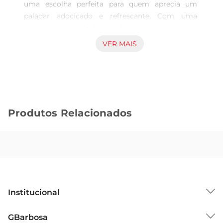
uma escolha perfeita para quem aprecia um 
paladar adocicado e refrescante. Com uma 
harmonização idealentre doçura e acidez, este 
vinho se destaca por sua leveza e frescor, 
VER MAIS
tornandose uma excelente opção para 
acompanhar sobremesas ouser apreciado 
sozinho em momentos especiais.

Características e Notas de Degustação  

Este vinho apresenta uma coloração amarelo 
Produtos Relacionados
pálido com reflexos esverdeados, que já revela 
sua frescura. No nariz, é possível perceber aromas 
frutados, como pêssego e abacaxi, que se 
entrelaçam com notas florais sutis. Ao paladar, a 
doçura é equilibrada por uma acidez agradável, 
resultando em um final suave e prolongado que 
convida a mais um gole.

Institucional
Ideal para Diversas Ocasiões  

O Vinho Balbo Branco Chenin Doce é versátil e se 
Sobre o GBarbosa
GBarbosa
adapta a diferentes momentos. É perfeito para 