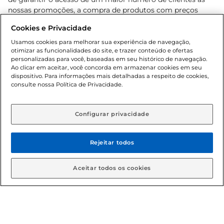
nossas promoções, a compra de produtos com preços
promocionais poderá ter sua quantidade limitada por
Cookies e Privacidade
cliente. Os preços, ofertas e condições são exclusivos para
o e-commerce e válidos durante o dia de hoje, podendo
Usamos cookies para melhorar sua experiência de navegação,
otimizar as funcionalidades do site, e trazer conteúdo e ofertas
sofrer alterações sem prévia notificação. Proibida a venda
personalizadas para você, baseadas em seu histórico de navegação.
de bebidas alcoólicas para menores de 18 anos, conforme
Ao clicar em aceitar, você concorda em armazenar cookies em seu
Lei n.º 8069/90, art. 81, inciso II (Estatuto da Criança e do
dispositivo. Para informações mais detalhadas a respeito de cookies,
Adolescente). Preços e condições exclusivos para o
consulte nossa Política de Privacidade.
www.gbarbosa.com.br
, podendo sofrer alterações sem
aviso prévio. O valor mínimo para as compras on-line é de
R$ 80,00.
Configurar privacidade
Rejeitar todos
© 2026 Copyright. Todos os direitos
reservados Gbarbosa.
Aceitar todos os cookies
Cencosud Brasil Comercial SA.CNPJ sob n° 39.346.861/0350-38 .
Sediada na Av. das Nações Unidas, 12.995, 21º andar, CEP: