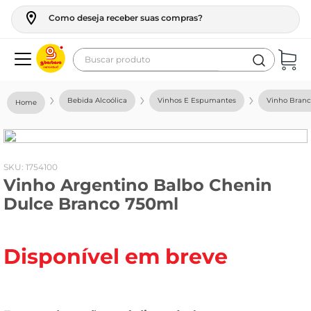
Como deseja receber suas compras?
Buscar produto
Termos mais buscados
Bebida Alcoólica
Vinhos E Espumantes
Vinho Bran
geladeira
maquina lavar
fogao
:
1754100
Vinho Argentino Balbo Chenin
café
Dulce Branco 750ml
cerveja
frango
Disponível em breve
leite
vinho
leite pó