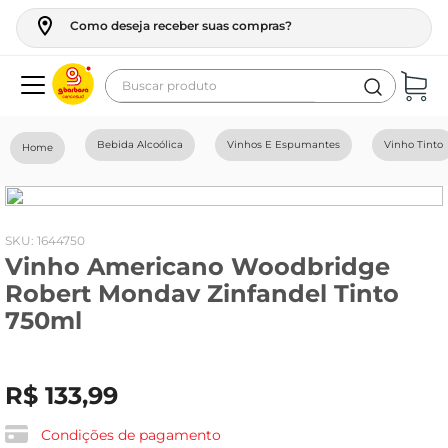
Como deseja receber suas compras?
Buscar produto
Termos mais buscados
Bebida Alcoólica
Vinhos E Espumantes
Vinho Tinto
geladeira
maquina lavar
fogao
:
1644750
Vinho Americano Woodbridge
café
Robert Mondav Zinfandel Tinto
cerveja
750ml
frango
vinho
R$
133
,
99
leite
Condições de pagamento
tv