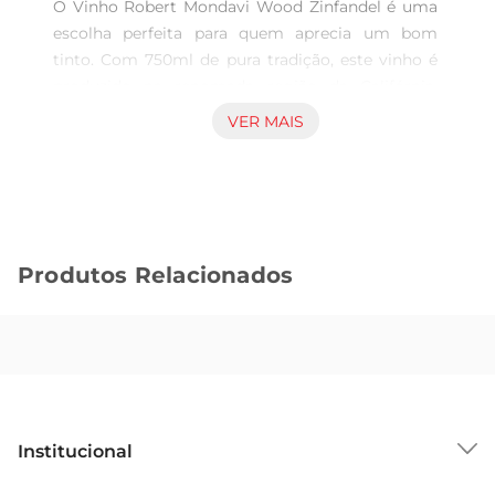
O Vinho Robert Mondavi Wood Zinfandel é uma 
escolha perfeita para quem aprecia um bom 
tinto. Com 750ml de pura tradição, este vinho é 
produzido na renomada região da Califórnia, 
conhecida por suas vinhas de alta qualidade. O 
VER MAIS
Zinfandel é uma uva que se destaca pela sua 
intensidadee complexidade, proporcionando uma 
experiência de degustação rica e envolvente.

Notas de degustação  

Ao servir, o Vinho Robert Mondavi revela um 
Produtos Relacionados
vibrante tom rubi, que já antecipa a riqueza de 
sabores. No nariz, é possível perceber aromas de 
frutas vermelhas maduras, como framboesa e 
cereja, acompanhados por sutis notas de 
especiarias e baunilha, resultado do 
envelhecimento em barricas de carvalho. Em 
boca, o vinho apresenta uma acidez equilibrada e 
Institucional
taninos suaves, culminando em um final longo e 
agradável que convida aum novo gole.

Sobre o GBarbosa