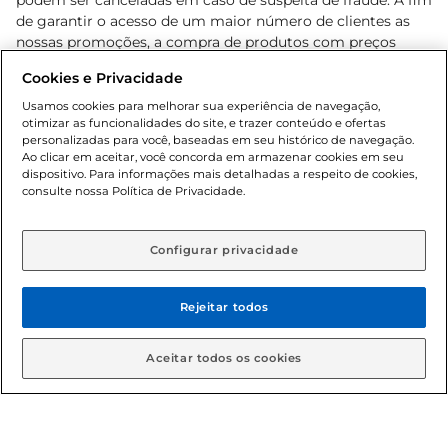
podem ser canceladas em caso de suspeita de fraude. A fim
de garantir o acesso de um maior número de clientes as
nossas promoções, a compra de produtos com preços
promocionais poderá ter sua quantidade limitada por
Cookies e Privacidade
cliente. Os preços, ofertas e condições são exclusivos para
o e-commerce e válidos durante o dia de hoje, podendo
Usamos cookies para melhorar sua experiência de navegação,
otimizar as funcionalidades do site, e trazer conteúdo e ofertas
sofrer alterações sem prévia notificação. Proibida a venda
personalizadas para você, baseadas em seu histórico de navegação.
de bebidas alcoólicas para menores de 18 anos, conforme
Ao clicar em aceitar, você concorda em armazenar cookies em seu
Lei n.º 8069/90, art. 81, inciso II (Estatuto da Criança e do
dispositivo. Para informações mais detalhadas a respeito de cookies,
Adolescente). Preços e condições exclusivos para o
consulte nossa Política de Privacidade.
www.gbarbosa.com.br
, podendo sofrer alterações sem
aviso prévio. O valor mínimo para as compras on-line é de
R$ 80,00.
Configurar privacidade
Rejeitar todos
© 2026 Copyright. Todos os direitos
reservados Gbarbosa.
Aceitar todos os cookies
Cencosud Brasil Comercial SA.CNPJ sob n° 39.346.861/0350-38 .