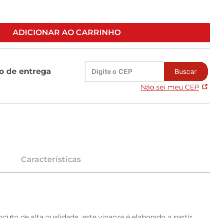
ADICIONAR AO CARRINHO
zo de entrega
Buscar
Não sei meu CEP
Características
to de alta qualidade, este vinagre é elaborado a partir 