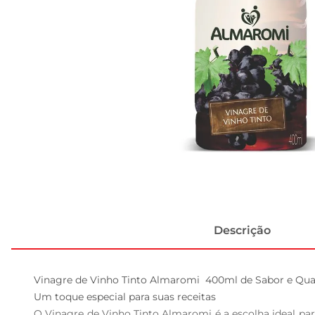
Descrição
Vinagre de Vinho Tinto Almaromi  400ml de Sabor e Qual
Um toque especial para suas receitas  

O Vinagre de Vinho Tinto Almaromi é a escolha ideal par