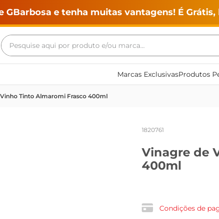
e GBarbosa e tenha muitas vantagens! É Grátis, 
Pesquise aqui por produto e/ou marca...
Termos mais buscados
Marcas Exclusivas
Produtos Pe
geladeira
 Vinho Tinto Almaromi Frasco 400ml
maquina lavar
fogao
1820761
café
Vinagre de 
cerveja
400ml
frango
leite
vinho
Condições de p
leite pó