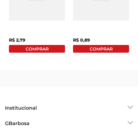
Vinagre De Álcool Gota
Vinagre Álcool
500ml
Muriongo 750ml
R$
2
,
79
R$
0
,
89
Institucional
Sobre o GBarbosa
GBarbosa
Grupo Cencosud
Trabalhe Conosco
Cartão GBarbosa