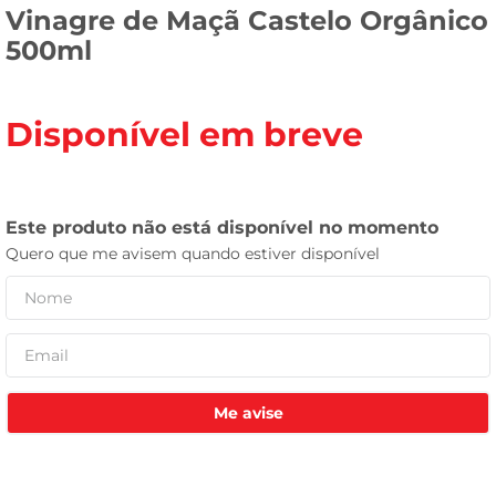
Vinagre de Maçã Castelo Orgânico
leite pó
500ml
Disponível em breve
Me avise