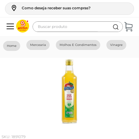
Como deseja receber suas compras?
Buscar produto
Termos mais buscados
Mercearia
Molhos E Condimentos
Vinagre
geladeira
maquina lavar
fogao
café
cerveja
frango
vinho
leite
:
1891079
tv