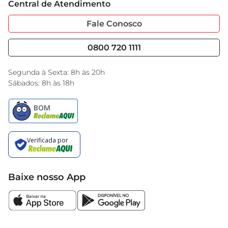
Central de Atendimento
Sobre Privacidade
Garantia Estendida
Portal do Fornecedo
Código de Ética
Fale Conosco
Nossas Lojas
Serviços
Cencosud Media
Blog GBarbosa
0800 720 1111
Black Friday
Encarte do Dia
Segunda à Sexta: 8h às 20h
Sábados: 8h às 18h
Baixe nosso App