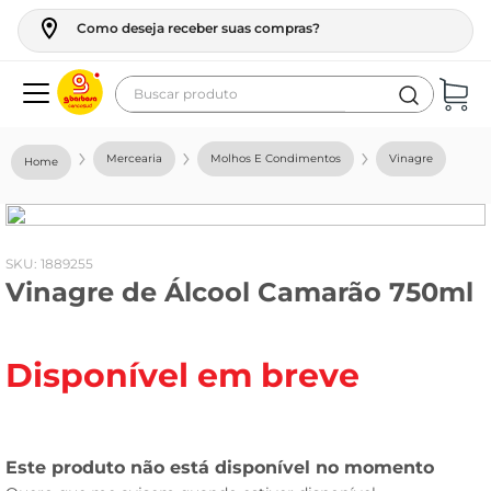
Como deseja receber suas compras?
Buscar produto
Termos mais buscados
Mercearia
Molhos E Condimentos
Vinagre
geladeira
maquina lavar
fogao
:
1889255
Vinagre de Álcool Camarão 750ml
café
cerveja
Disponível em breve
frango
vinho
leite
tv