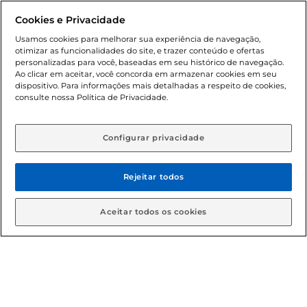
Formas de pagamento
Cookies e Privacidade
Dúvidas frequentes (FAQ)
Usamos cookies para melhorar sua experiência de navegação,
otimizar as funcionalidades do site, e trazer conteúdo e ofertas
Política de troca e devolução
personalizadas para você, baseadas em seu histórico de navegação.
Ao clicar em aceitar, você concorda em armazenar cookies em seu
dispositivo. Para informações mais detalhadas a respeito de cookies,
Política de entrega
consulte nossa Política de Privacidade.
Configurar privacidade
Rejeitar todos
Condições gerais: Em caso de divergência de valores, o
Aceitar todos os cookies
valor válido é o do carrinho de compras. Fotos ilustrativas.
Compras sujeitas a confirmação de estoque. Compras
podem ser canceladas em caso de suspeita de fraude. A fim
de garantir o acesso de um maior número de clientes as
nossas promoções, a compra de produtos com preços
promocionais poderá ter sua quantidade limitada por