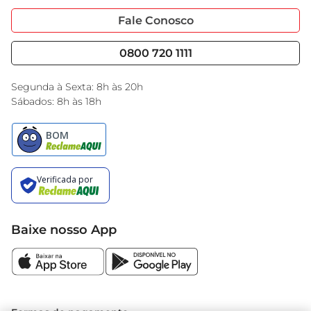
Portal do Fornecedo
Código de Ética
Fale Conosco
Nossas Lojas
Serviços
Cencosud Media
Blog GBarbosa
0800 720 1111
Black Friday
Encarte do Dia
Segunda à Sexta: 8h às 20h
Sábados: 8h às 18h
Baixe nosso App