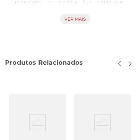
preparações na cozinha. Sua composição 
facilitarealçar o sabor de molhos, saladas e 
conservas, contribuindo também para a limpeza 
VER MAIS
de alimentos e utensílios. É uma opção prática 
efuncional, que atende às necessidades comuns 
de quem busca um produto confiável para uso 
culinário rotineiro. Utilização e características O 
vinagre Camarão é indicado para temperar e 
Produtos Relacionados
conservar alimentos, atuando no equilíbrio de 
sabores com seu toque ácido característico. 
Apresentado em embalagem adequada para 
armazenagem, proporciona facilidade no 
manuseio e dosagem precisa, ajudando a não 
alterar o gosto das preparações. Sua composição 
atende aos requisitos esperados para esse tipo de 
vinagre, garantindo desempenho consistente na 
cozinha. Aplicações múltiplas e presença na 
despensa Além de seu uso culinário, este vinagre 
também pode ser empregado em diferentes 