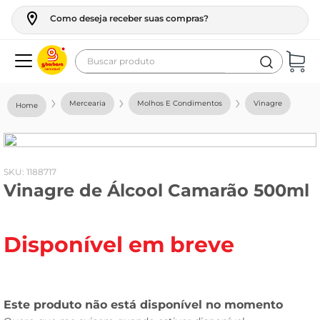
Como deseja receber suas compras?
Buscar produto
Termos mais buscados
Mercearia
Molhos E Condimentos
Vinagre
geladeira
maquina lavar
fogao
:
1188717
Vinagre de Álcool Camarão 500ml
café
cerveja
Disponível em breve
frango
vinho
leite
tv