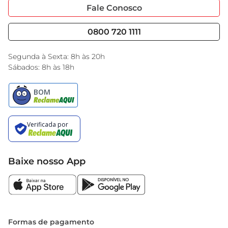
Portal do Fornecedo
Código de Ética
Fale Conosco
Nossas Lojas
Serviços
Cencosud Media
Blog GBarbosa
0800 720 1111
Black Friday
Encarte do Dia
Segunda à Sexta: 8h às 20h
Sábados: 8h às 18h
Baixe nosso App
Formas de pagamento