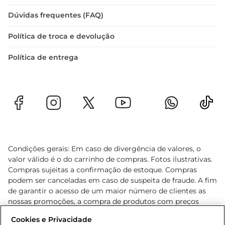
Dúvidas frequentes (FAQ)
Política de troca e devolução
Política de entrega
Condições gerais: Em caso de divergência de valores, o
valor válido é o do carrinho de compras. Fotos ilustrativas.
Compras sujeitas a confirmação de estoque. Compras
podem ser canceladas em caso de suspeita de fraude. A fim
de garantir o acesso de um maior número de clientes as
nossas promoções, a compra de produtos com preços
promocionais poderá ter sua quantidade limitada por
Cookies e Privacidade
cliente. Os preços, ofertas e condições são exclusivos para