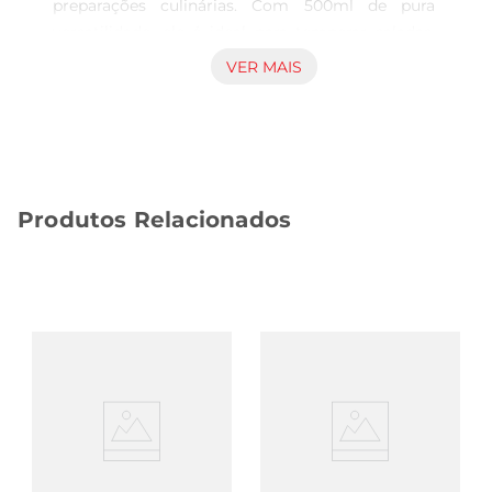
preparações culinárias. Com 500ml de pura 
versatilidade, ele é ideal para temperar saladas, 
marinar carnes e dar aquele toque especial em 
VER MAIS
molhos e conservas. Sua acidez equilibrada realça 
o sabor dos alimentos, tornando suas refeições 
ainda mais saborosas.

Qualidade e pureza em cada gota  

Produzido com ingredientes selecionados, o 
Produtos Relacionados
vinagre de camarão é conhecido por sua pureza e 
qualidade. Ele passa por um rigoroso processo de 
fabricação, garantindo que cada garrafa 
mantenha as características que o tornam um 
favorito na cozinha. A embalagem de 500ml é 
prática e fácil de armazenar, permitindo que você 
tenha sempre à mão esse condimento essencial.

Sugestões de uso  

Esse vinagre é perfeito para diversas aplicaçõesna 
culinária. Experimente usálo em marinadas para 
peixes e frutos do mar, onde seu sabor acentuado 