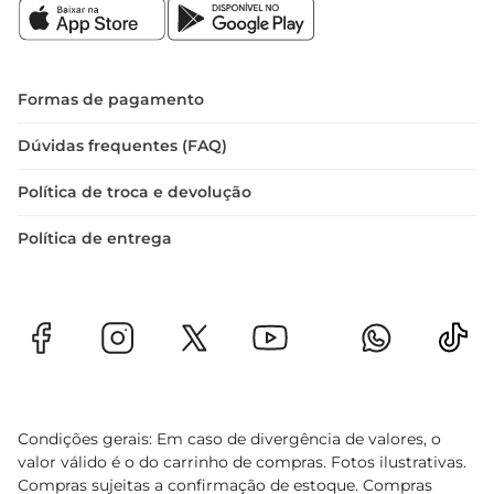
62,50cm x 45,00cm x 32,00cm, o Ventilador 
Mondial Mesa VSP40B é leve, pesando apenas 
2,45 kg, e possui uma coluna ajustável para maior 
flexibilidade. Além disso, conta com um ano de 
Formas de pagamento
garantia, reafirmando a qualidade da marca 
Mondial.

Dúvidas frequentes (FAQ)
Se você deseja um ventilador que combine 
Política de troca e devolução
eficiência, praticidade e conforto, o Ventilador 
Mondial VSP40B é a escolha perfeita. Garanta 
Política de entrega
agora mesmo um produto que trará frescor e 
bemestar aos seus dias mais quentes
Condições gerais: Em caso de divergência de valores, o
valor válido é o do carrinho de compras. Fotos ilustrativas.
Compras sujeitas a confirmação de estoque. Compras