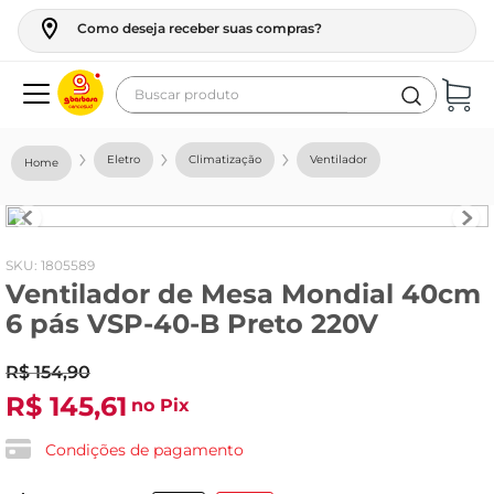
Como deseja receber suas compras?
Buscar produto
Termos mais buscados
Eletro
Climatização
Ventilador
geladeira
maquina lavar
fogao
:
1805589
Ventilador de Mesa Mondial 40cm
café
6 pás VSP-40-B Preto 220V
cerveja
R$
154
frango
,
90
R$
145
,
61
no Pix
leite
vinho
Condições de pagamento
leite pó