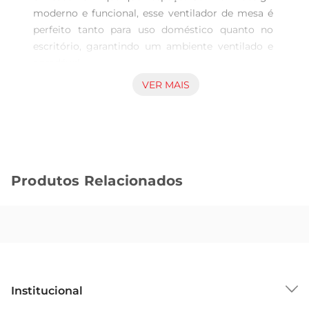
moderno e funcional, esse ventilador de mesa é 
perfeito tanto para uso doméstico quanto no 
escritório, garantindo um ambiente ventilado e 
agradável.

Com 40 cm de diâmetro e 6 pás, o modelo 
VER MAIS
VSP40B oferece um fluxo de ar forte, ideal para 
os dias de calor. Seu sistema foi desenvolvido 
para funcionar com baixo nível de ruído, 
permitindo que você trabalhe ou durma 
tranquilamente, sem ser incomodado.

Produtos Relacionados
Destaques do Ventilador Mondial VSP40B:

Super Potência de Ventilação: A combinação de 
design e desempenho proporciona uma 
circulação de ar eficiente, mantendo o ambiente 
fresco e confortável.

Silencioso e Aconchegante: O funcionamento 
com baixo ruído é perfeito para momentos de 
Institucional
foco ou descanso, sem perturbações.
