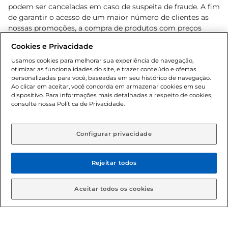
podem ser canceladas em caso de suspeita de fraude. A fim
de garantir o acesso de um maior número de clientes as
nossas promoções, a compra de produtos com preços
promocionais poderá ter sua quantidade limitada por
Cookies e Privacidade
cliente. Os preços, ofertas e condições são exclusivos para
o e-commerce e válidos durante o dia de hoje, podendo
Usamos cookies para melhorar sua experiência de navegação,
otimizar as funcionalidades do site, e trazer conteúdo e ofertas
sofrer alterações sem prévia notificação. Proibida a venda
personalizadas para você, baseadas em seu histórico de navegação.
de bebidas alcoólicas para menores de 18 anos, conforme
Ao clicar em aceitar, você concorda em armazenar cookies em seu
Lei n.º 8069/90, art. 81, inciso II (Estatuto da Criança e do
dispositivo. Para informações mais detalhadas a respeito de cookies,
Adolescente). Preços e condições exclusivos para o
consulte nossa Política de Privacidade.
www.gbarbosa.com.br
, podendo sofrer alterações sem
aviso prévio. O valor mínimo para as compras on-line é de
R$ 80,00.
Configurar privacidade
Rejeitar todos
© 2026 Copyright. Todos os direitos
reservados Gbarbosa.
Aceitar todos os cookies