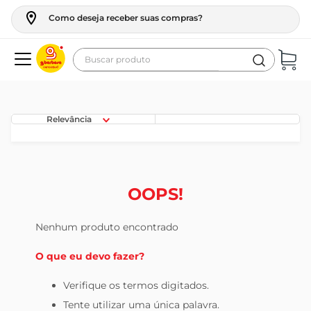
Como deseja receber suas compras?
Buscar produto
Termos mais buscados
geladeira
Relevância
maquina lavar
fogao
café
OOPS!
cerveja
Nenhum produto encontrado
frango
O que eu devo fazer?
leite
vinho
Verifique os termos digitados.
Tente utilizar uma única palavra.
celular