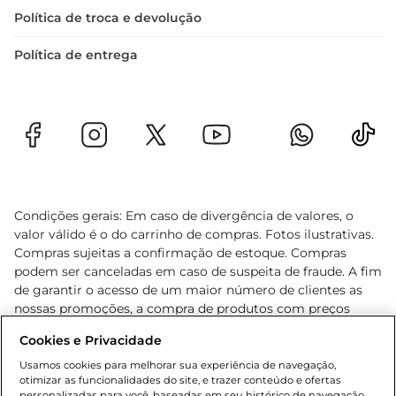
Política de troca e devolução
Política de entrega
Condições gerais: Em caso de divergência de valores, o
valor válido é o do carrinho de compras. Fotos ilustrativas.
Compras sujeitas a confirmação de estoque. Compras
podem ser canceladas em caso de suspeita de fraude. A fim
de garantir o acesso de um maior número de clientes as
nossas promoções, a compra de produtos com preços
promocionais poderá ter sua quantidade limitada por
Cookies e Privacidade
cliente. Os preços, ofertas e condições são exclusivos para
o e-commerce e válidos durante o dia de hoje, podendo
Usamos cookies para melhorar sua experiência de navegação,
otimizar as funcionalidades do site, e trazer conteúdo e ofertas
sofrer alterações sem prévia notificação. Proibida a venda
personalizadas para você, baseadas em seu histórico de navegação.