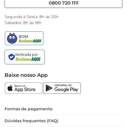
Cencosud Media
Blog GBarbosa
0800 720 1111
Black Friday
Encarte do Dia
Segunda à Sexta: 8h às 20h
Sábados: 8h às 18h
Baixe nosso App
Formas de pagamento
Dúvidas frequentes (FAQ)