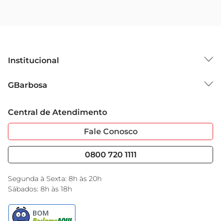
Institucional
Sobre o GBarbosa
GBarbosa
Grupo Cencosud
Trabalhe Conosco
Cartão GBarbosa
Central de Atendimento
Sobre Privacidade
Garantia Estendida
Portal do Fornecedo
Código de Ética
Fale Conosco
Nossas Lojas
Serviços
Cencosud Media
Blog GBarbosa
0800 720 1111
Black Friday
Encarte do Dia
Segunda à Sexta: 8h às 20h
Sábados: 8h às 18h