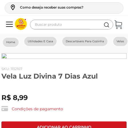
Como deseja receber suas compras?
Buscar produto
Termos mais buscados
Utilidades E Casa
Descartáveis Para Cozinha
Velas
geladeira
maquina lavar
fogao
:
1132107
Vela Luz Divina 7 Dias Azul
café
cerveja
R$
8
,
99
frango
vinho
Condições de pagamento
leite
tv
ADICIONAR AO CARRINHO