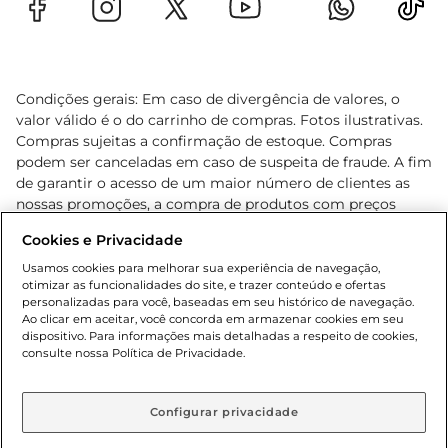
Condições gerais: Em caso de divergência de valores, o
valor válido é o do carrinho de compras. Fotos ilustrativas.
Compras sujeitas a confirmação de estoque. Compras
podem ser canceladas em caso de suspeita de fraude. A fim
de garantir o acesso de um maior número de clientes as
nossas promoções, a compra de produtos com preços
promocionais poderá ter sua quantidade limitada por
Cookies e Privacidade
cliente. Os preços, ofertas e condições são exclusivos para
o e-commerce e válidos durante o dia de hoje, podendo
Usamos cookies para melhorar sua experiência de navegação,
otimizar as funcionalidades do site, e trazer conteúdo e ofertas
sofrer alterações sem prévia notificação. Proibida a venda
personalizadas para você, baseadas em seu histórico de navegação.
de bebidas alcoólicas para menores de 18 anos, conforme
Ao clicar em aceitar, você concorda em armazenar cookies em seu
Lei n.º 8069/90, art. 81, inciso II (Estatuto da Criança e do
dispositivo. Para informações mais detalhadas a respeito de cookies,
Adolescente). Preços e condições exclusivos para o
consulte nossa Política de Privacidade.
www.gbarbosa.com.br
, podendo sofrer alterações sem
aviso prévio. O valor mínimo para as compras on-line é de
R$ 80,00.
Configurar privacidade