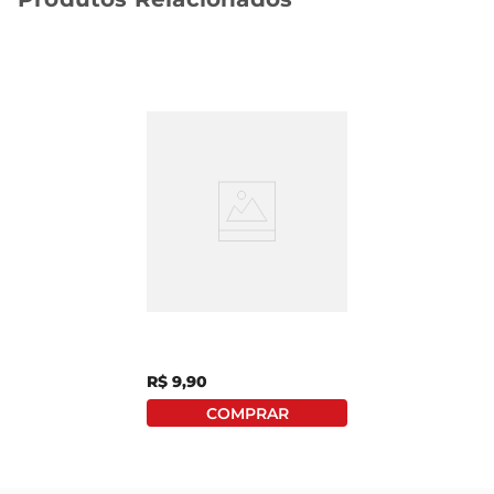
Vela Cosme E Damião
Luz Divina 6.46g C/ 24
Unid
R$
9
,
90