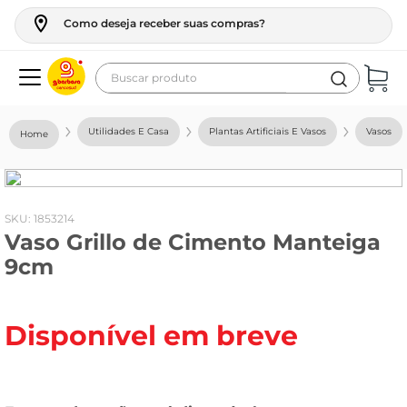
Como deseja receber suas compras?
Buscar produto
Termos mais buscados
Utilidades E Casa
Plantas Artificiais E Vasos
Vasos
geladeira
maquina lavar
fogao
:
1853214
Vaso Grillo de Cimento Manteiga
café
9cm
cerveja
frango
Disponível em breve
leite
vinho
leite pó