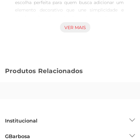
escolha perfeita para quem busca adicionar um 
elemento decorativo que une simplicidade e 
elegância.Com 9 cm de altura, ele se destaca por 
seu design minimalista, ideal para compor 
VER MAIS
arranjos florais ou simplesmente para exibir 
plantas pequenas. Sua tonalidade suave traz um 
ar acolhedor, tornandoo uma peça versátil que se 
adapta a diferentes estilos de decoração,desde o 
contemporâneo até o rústico.

Produtos Relacionados
Materiais e acabamentos de qualidade  

Fabricado em cimento, o vaso Grillo é resistente 
e durável, garantindo que sua beleza se mantenha 
ao longo do tempo. O acabamento em tom 
manteiga não apenas embeleza, mas também 
proporciona um toque de modernidade ao 
ambiente. Este vaso é ideal para uso interno e 
Institucional
externo, permitindo que você decore sua casa, 
varandaou jardim com facilidade.

Sobre o GBarbosa
GBarbosa
Recomendações de uso  
