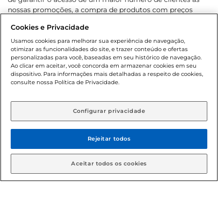
nossas promoções, a compra de produtos com preços
promocionais poderá ter sua quantidade limitada por
Cookies e Privacidade
cliente. Os preços, ofertas e condições são exclusivos para
o e-commerce e válidos durante o dia de hoje, podendo
Usamos cookies para melhorar sua experiência de navegação,
otimizar as funcionalidades do site, e trazer conteúdo e ofertas
sofrer alterações sem prévia notificação. Proibida a venda
personalizadas para você, baseadas em seu histórico de navegação.
de bebidas alcoólicas para menores de 18 anos, conforme
Ao clicar em aceitar, você concorda em armazenar cookies em seu
Lei n.º 8069/90, art. 81, inciso II (Estatuto da Criança e do
dispositivo. Para informações mais detalhadas a respeito de cookies,
Adolescente). Preços e condições exclusivos para o
consulte nossa Política de Privacidade.
www.gbarbosa.com.br
, podendo sofrer alterações sem
aviso prévio. O valor mínimo para as compras on-line é de
R$ 80,00.
Configurar privacidade
Rejeitar todos
© 2026 Copyright. Todos os direitos
reservados Gbarbosa.
Aceitar todos os cookies
Cencosud Brasil Comercial SA.CNPJ sob n° 39.346.861/0350-38 .
Sediada na Av. das Nações Unidas, 12.995, 21º andar, CEP: