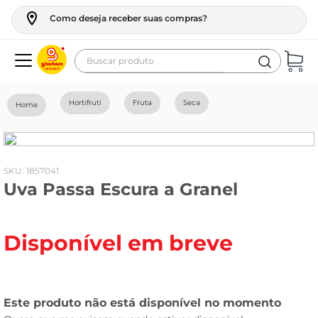
Como deseja receber suas compras?
Buscar produto
Termos mais buscados
Hortifruti
Fruta
Seca
geladeira
maquina lavar
fogao
:
1857041
Uva Passa Escura a Granel
café
cerveja
Disponível em breve
frango
leite
vinho
leite pó