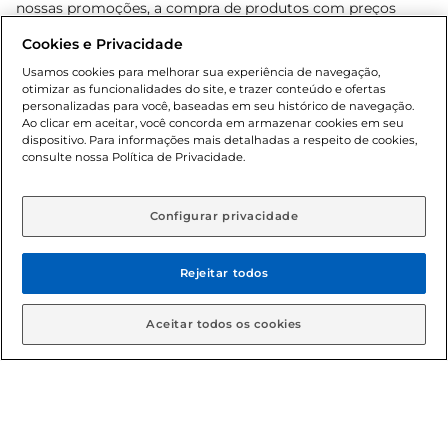
nossas promoções, a compra de produtos com preços
promocionais poderá ter sua quantidade limitada por
Cookies e Privacidade
cliente. Os preços, ofertas e condições são exclusivos para
o e-commerce e válidos durante o dia de hoje, podendo
Usamos cookies para melhorar sua experiência de navegação,
otimizar as funcionalidades do site, e trazer conteúdo e ofertas
sofrer alterações sem prévia notificação. Proibida a venda
personalizadas para você, baseadas em seu histórico de navegação.
de bebidas alcoólicas para menores de 18 anos, conforme
Ao clicar em aceitar, você concorda em armazenar cookies em seu
Lei n.º 8069/90, art. 81, inciso II (Estatuto da Criança e do
dispositivo. Para informações mais detalhadas a respeito de cookies,
Adolescente). Preços e condições exclusivos para o
consulte nossa Política de Privacidade.
www.gbarbosa.com.br
, podendo sofrer alterações sem
aviso prévio. O valor mínimo para as compras on-line é de
R$ 80,00.
Configurar privacidade
Rejeitar todos
© 2026 Copyright. Todos os direitos
reservados Gbarbosa.
Aceitar todos os cookies
Cencosud Brasil Comercial SA.CNPJ sob n° 39.346.861/0350-38 .
Sediada na Av. das Nações Unidas, 12.995, 21º andar, CEP:
04.578-000, Bairro Brooklin Paulista, na cidade de São Paulo -