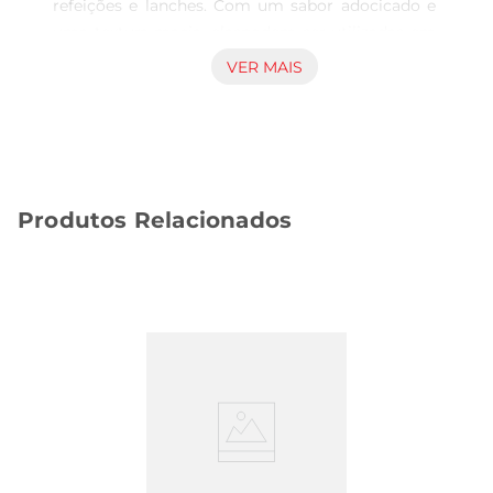
refeições e lanches. Com um sabor adocicado e 
uma textura macia, elaspodem ser utilizadas em 
diversas preparações, desde bolos e tortas até 
VER MAIS
saladas e pratos salgados. A praticidade de 
comprálas a granel permite que você adquira a 
quantidade ideal para suas necessidades, 
evitando desperdícios e garantindo frescor.

Benefícios Nutricionais  

Produtos Relacionados
As uvas passas escuras são ricas em 
antioxidantes, vitaminas e minerais, como 
potássio e ferro. Esses nutrientes são essenciais 
para a saúde do coração, ajudando a regular a 
pressão arterial e a melhorar a circulação 
sanguínea. Além disso, as passas sãouma 
excelente fonte de energia, sendo uma escolha 
perfeita para um lanche saudável e nutritivo 
durante o dia.

Sugestões de Uso  

Incorpore as uvas passas escuras em suas 