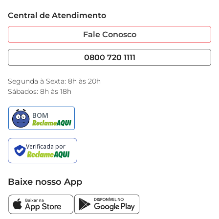
Trabalhe Conosco
Cartão GBarbosa
Central de Atendimento
Sobre Privacidade
Garantia Estendida
Portal do Fornecedo
Código de Ética
Fale Conosco
Nossas Lojas
Serviços
Cencosud Media
Blog GBarbosa
0800 720 1111
Black Friday
Encarte do Dia
Segunda à Sexta: 8h às 20h
Sábados: 8h às 18h
Baixe nosso App