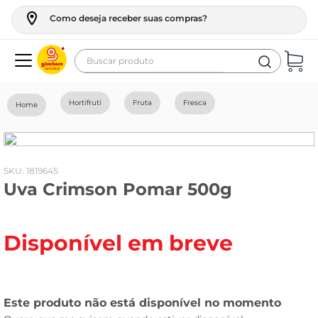
Como deseja receber suas compras?
Buscar produto
Termos mais buscados
Hortifruti
Fruta
Fresca
geladeira
maquina lavar
fogao
:
1819645
Uva Crimson Pomar 500g
café
cerveja
Disponível em breve
frango
leite
vinho
leite pó