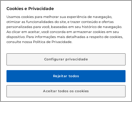
promocionais poderá ter sua quantidade limitada por
Cookies e Privacidade
cliente. Os preços, ofertas e condições são exclusivos para
o e-commerce e válidos durante o dia de hoje, podendo
Usamos cookies para melhorar sua experiência de navegação,
otimizar as funcionalidades do site, e trazer conteúdo e ofertas
sofrer alterações sem prévia notificação. Proibida a venda
personalizadas para você, baseadas em seu histórico de navegação.
de bebidas alcoólicas para menores de 18 anos, conforme
Ao clicar em aceitar, você concorda em armazenar cookies em seu
Lei n.º 8069/90, art. 81, inciso II (Estatuto da Criança e do
dispositivo. Para informações mais detalhadas a respeito de cookies,
Adolescente). Preços e condições exclusivos para o
consulte nossa Política de Privacidade.
www.gbarbosa.com.br
, podendo sofrer alterações sem
aviso prévio. O valor mínimo para as compras on-line é de
R$ 80,00.
Configurar privacidade
Rejeitar todos
© 2026 Copyright. Todos os direitos
reservados Gbarbosa.
Aceitar todos os cookies
Cencosud Brasil Comercial SA.CNPJ sob n° 39.346.861/0350-38 .
Sediada na Av. das Nações Unidas, 12.995, 21º andar, CEP:
04.578-000, Bairro Brooklin Paulista, na cidade de São Paulo -