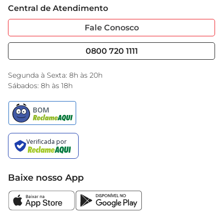
Central de Atendimento
Sobre Privacidade
Garantia Estendida
Portal do Fornecedo
Código de Ética
Fale Conosco
Nossas Lojas
Serviços
Cencosud Media
Blog GBarbosa
0800 720 1111
Black Friday
Encarte do Dia
Segunda à Sexta: 8h às 20h
Sábados: 8h às 18h
Baixe nosso App