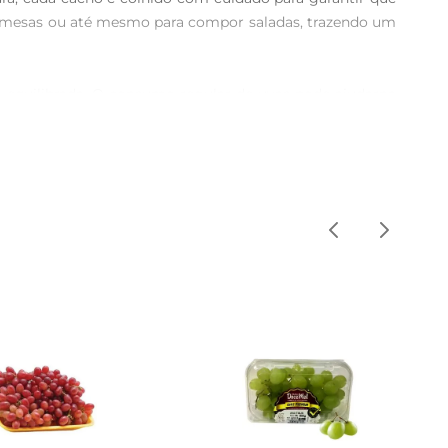
obremesas ou até mesmo para compor saladas, trazendo um 
o equilibrada. O consumo regular de uvas pode ajudarna 
 saboreia uma fruta gostosa, mas também cuida da sua 
em smoothies, iogurtes ou até mesmo em pratos quentes, 
feitos para criar combinações que agradam a todos os 
 fruta permaneça crocante e suculenta por mais tempo. 