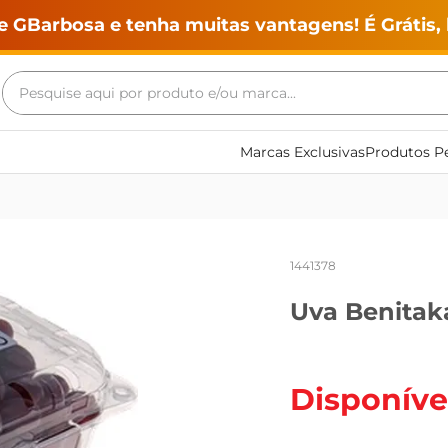
e GBarbosa e tenha muitas vantagens! É Grátis, 
Pesquise aqui por produto e/ou marca...
Termos mais buscados
Marcas Exclusivas
Produtos Pe
geladeira
maquina lavar
fogao
1441378
café
Uva Benitak
cerveja
frango
leite
Disponíve
vinho
leite pó