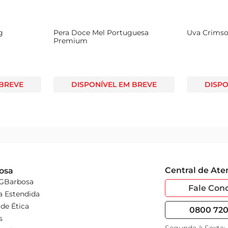
g
Pera Doce Mel Portuguesa
Uva Crims
Premium
 BREVE
DISPONÍVEL EM BREVE
DISPO
Central de At
osa
 GBarbosa
Fale Con
a Estendida
de Ética
0800 720 
s