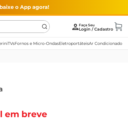
baixe o App agora!
rini
TVs
Fornos e Micro-Ondas
Eletroportáteis
Ar Condicionado
a
l em breve