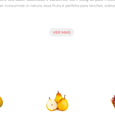
er consumida in natura, essa fruta é perfeita para lanches, s
tes, vitaminas e minerais que contribuem para uma alimentaçã
nguínea e na proteção contra doenças. Assim, você não apenas
VER MAIS
em diversas receitas. Experimente adicionar as uvas Benitaka 
 surpreende. Sua textura crocante e sabor adocicado são per
omendase armazenála na geladeira. Assim, você garante que a
r ao máximo todos os seus benefícios e sabor.