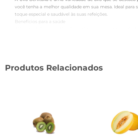
você tenha a melhor qualidade em sua mesa. Ideal para s
toque especial e saudável às suas refeições.

Benefícios para a saúde

Além de deliciosa, a Uva Benitaka é rica em antioxidan
hidratação do organismo, na melhora da circulação sa
saúde de forma prática e saborosa.

Versatilidade na cozinha

Essa uva é extremamente versátil e pode ser utilizada 
Produtos Relacionados
como carnes e aves, para um contraste de sabores que
paladares.

Conservação e armazenamento

Para manter a frescura e o sabor da Uva Benitaka, rec
Lembrese de lavar bem antes do consumo, para aproveita