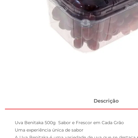
Descrição
Uva Benitaka 500g  Sabor e Frescor em Cada Grão

Uma experiência única de sabor

A Uva Benitaka é uma variedade de uva que se destaca p