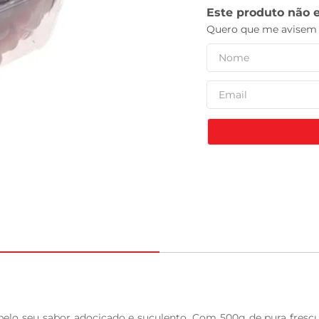
tv
elo seu sabor adocicado e suculento. Com 500g de pura frescu