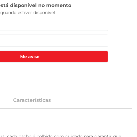
Me avise
Características
ra, cada cacho é colhido com cuidado para garantir que 