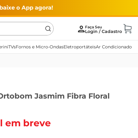
baixe o App agora!
rini
TVs
Fornos e Micro-Ondas
Eletroportáteis
Ar Condicionado
Ortobom Jasmim Fibra Floral
l em breve