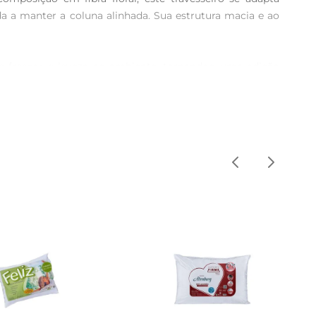
 a manter a coluna alinhada. Sua estrutura macia e ao 
e frescor e leveza ao ambiente, tornandoo uma adição 
tindo que você personalize ainda mais a sua decoração.

 que você possa manter seu travesseiro sempre fresco e 
o período, oferecendo um excelente custobenefício.
