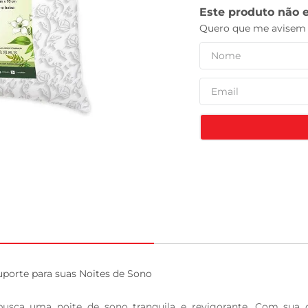
tv
porte para suas Noites de Sono

ca uma noite de sono tranquila e revigorante. Com sua com