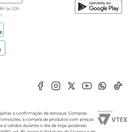
 8h às 20h
h
sujeitas a confirmação de estoque. Compras
s promoções, a compra de produtos com preços
e e válidos durante o dia de hoje, podendo
90, art. 81, inciso II (Estatuto da Criança e do