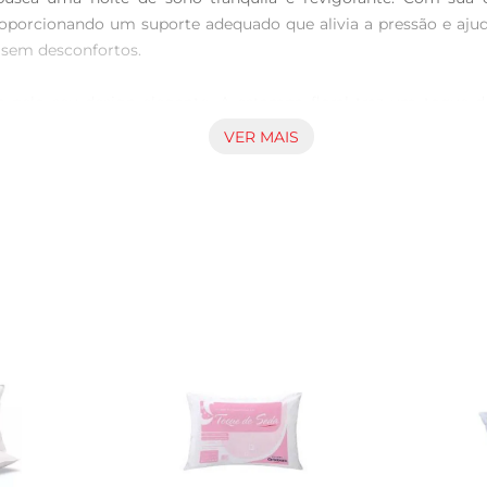
oporcionando um suporte adequado que alivia a pressão e ajuda
sem desconfortos.

a pelo seu design elegante. A estampa floral traz um toque d
 encaixa perfeitamente em diversas capas de travesseiro, permi
VER MAIS
e prática. O material utilizado é de fácil limpeza, garantindo
ssegura que o produto mantenha suas características por um long