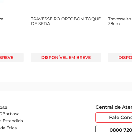
za
TRAVESSEIRO ORTOBOM TOQUE
Travesseiro
DE SEDA
38cm
 BREVE
DISPONÍVEL EM BREVE
DISPO
Central de At
osa
 GBarbosa
Fale Con
a Estendida
de Ética
0800 720 