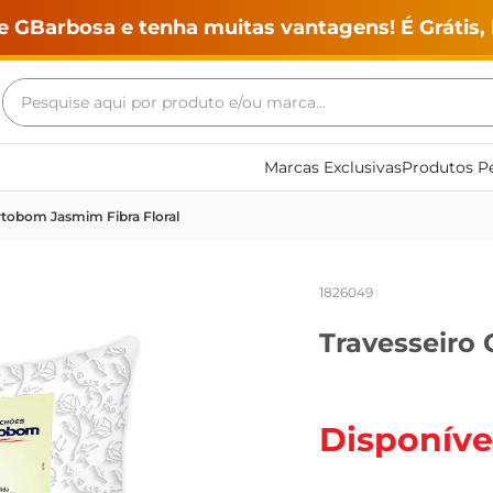
e GBarbosa e tenha muitas vantagens! É Grátis, 
Pesquise aqui por produto e/ou marca...
Termos mais buscados
Marcas Exclusivas
Produtos Pe
geladeira
rtobom Jasmim Fibra Floral
maquina lavar
fogao
1826049
café
Travesseiro 
cerveja
frango
leite
Disponíve
vinho
leite pó