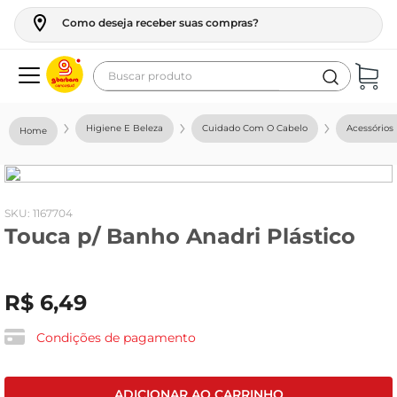
Como deseja receber suas compras?
Buscar produto
Termos mais buscados
Higiene E Beleza
Cuidado Com O Cabelo
Acessórios
geladeira
maquina lavar
fogao
:
1167704
Touca p/ Banho Anadri Plástico
café
cerveja
R$
6
,
49
frango
leite
Condições de pagamento
vinho
leite pó
ADICIONAR AO CARRINHO