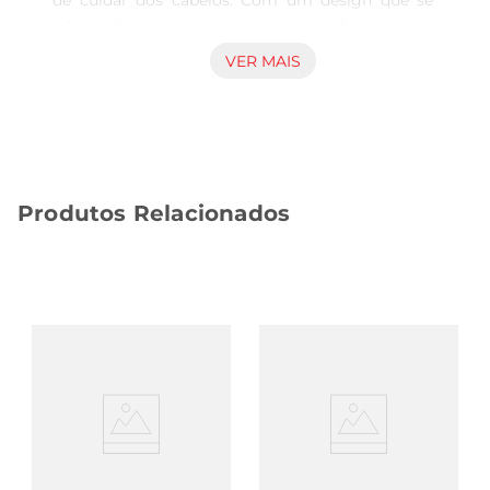
de cuidar dos cabelos. Com um design que se 
adapta facilmente à cabeça, ela oferece uma 
proteção eficaz contra a umidade, permitindo 
VER MAIS
que você desfrute de um banho relaxante sem se 
preocupar em molhar os fios. Ideal para uso 
diário, a touca é perfeita para quem deseja 
manter a saúde dos cabelos, especialmente em 
tratamentos capilares ou durante a aplicação de 
Produtos Relacionados
produtos.

Material de Qualidade e Durabilidade  

Fabricada em plástico de alta qualidade, atouca 
Anadri é leve e resistente, garantindo 
durabilidade e conforto durante o uso. Seu 
material é fácil de limpar e pode ser reutilizado 
várias vezes, tornandose uma opção econômica e 
sustentável. Além disso, a touca é projetada para 
ser ajustável, proporcionando um encaixe seguro 
sem causar desconforto.

Versatilidade de Uso  
