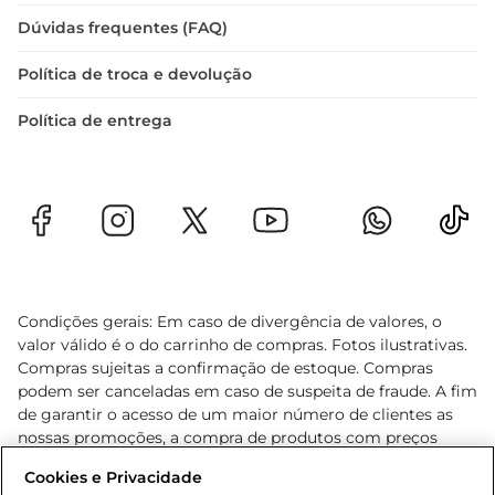
Dúvidas frequentes (FAQ)
Política de troca e devolução
Política de entrega
Condições gerais: Em caso de divergência de valores, o
valor válido é o do carrinho de compras. Fotos ilustrativas.
Compras sujeitas a confirmação de estoque. Compras
podem ser canceladas em caso de suspeita de fraude. A fim
de garantir o acesso de um maior número de clientes as
nossas promoções, a compra de produtos com preços
promocionais poderá ter sua quantidade limitada por
Cookies e Privacidade
cliente. Os preços, ofertas e condições são exclusivos para