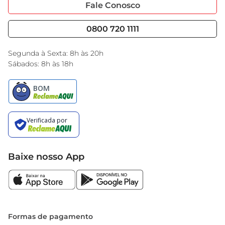
Portal do Fornecedo
Código de Ética
Fale Conosco
Nossas Lojas
Serviços
Cencosud Media
Blog GBarbosa
0800 720 1111
Black Friday
Encarte do Dia
Segunda à Sexta: 8h às 20h
Sábados: 8h às 18h
Baixe nosso App
Formas de pagamento