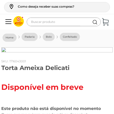
Como deseja receber suas compras?
Buscar produto
Termos mais buscados
Padaria
Bolo
Confeitado
geladeira
maquina lavar
fogao
:
1716043001
Torta Ameixa Delicati
café
cerveja
Disponível em breve
frango
leite
vinho
leite pó