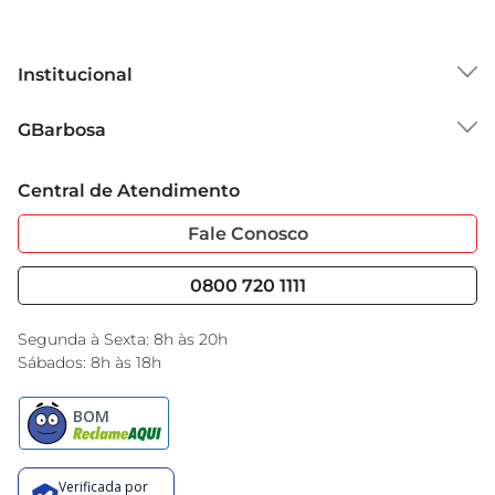
Institucional
Sobre o GBarbosa
GBarbosa
Grupo Cencosud
Trabalhe Conosco
Cartão GBarbosa
Central de Atendimento
Sobre Privacidade
Garantia Estendida
Portal do Fornecedo
Código de Ética
Fale Conosco
Nossas Lojas
Serviços
Cencosud Media
Blog GBarbosa
0800 720 1111
Black Friday
Encarte do Dia
Segunda à Sexta: 8h às 20h
Sábados: 8h às 18h