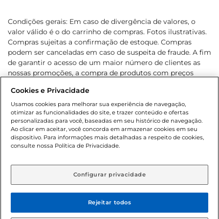
Condições gerais: Em caso de divergência de valores, o
valor válido é o do carrinho de compras. Fotos ilustrativas.
Compras sujeitas a confirmação de estoque. Compras
podem ser canceladas em caso de suspeita de fraude. A fim
de garantir o acesso de um maior número de clientes as
nossas promoções, a compra de produtos com preços
promocionais poderá ter sua quantidade limitada por
Cookies e Privacidade
cliente. Os preços, ofertas e condições são exclusivos para
o e-commerce e válidos durante o dia de hoje, podendo
Usamos cookies para melhorar sua experiência de navegação,
otimizar as funcionalidades do site, e trazer conteúdo e ofertas
sofrer alterações sem prévia notificação. Proibida a venda
personalizadas para você, baseadas em seu histórico de navegação.
de bebidas alcoólicas para menores de 18 anos, conforme
Ao clicar em aceitar, você concorda em armazenar cookies em seu
Lei n.º 8069/90, art. 81, inciso II (Estatuto da Criança e do
dispositivo. Para informações mais detalhadas a respeito de cookies,
Adolescente). Preços e condições exclusivos para o
consulte nossa Política de Privacidade.
www.gbarbosa.com.br
, podendo sofrer alterações sem
aviso prévio. O valor mínimo para as compras on-line é de
R$ 80,00.
Configurar privacidade
Rejeitar todos
© 2026 Copyright. Todos os direitos