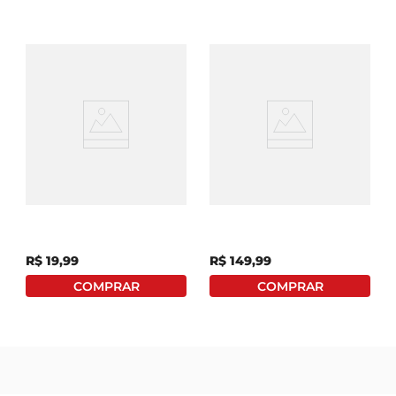
Torta Perini Trufada
Torta Perini Casadinho
Fatia
Fabricação Própria
2,200kg
R$
19
,
99
R$
149
,
99