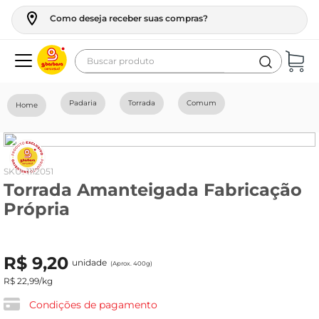
Como deseja receber suas compras?
Buscar produto
Termos mais buscados
Padaria
Torrada
Comum
geladeira
maquina lavar
fogao
:
1112051
Torrada Amanteigada Fabricação
café
Própria
cerveja
frango
R$
9
,
20
unidade
vinho
(Aprox. 400g)
R$
22
,
99
/kg
leite
Condições de pagamento
tv