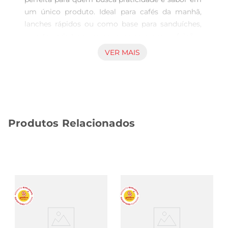
um único produto. Ideal para cafés da manhã, 
lanches rápidos ou como base para sanduíches, 
essa torrada traz um novo ar para suas refeições 
diárias. Com um sabor suave e crocância ideal, 
VER MAIS
ela se adapta a diversas ocasiões, tornandose 
umapresença constante em suas preparações.

Características Principais

Esta torrada é produzida com ingredientes de 
alta qualidade, garantindo uma experiência de 
Produtos Relacionados
sabor única. Livre de gorduras trans e com uma 
textura equilibrada, ela oferece uma opção 
saudável e saborosa. Seu aroma irresistível e 
sabor delicado fazem com que seja uma escolha 
amada por famílias e indivíduos que buscam 
praticidade sem abrir mão do sabor.

Design e Materiais

A embalagem da torrada amanteigada é 
projetada para manter a frescura e crocância do 