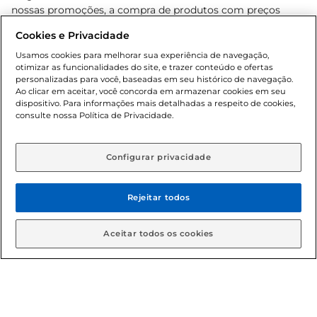
nossas promoções, a compra de produtos com preços
promocionais poderá ter sua quantidade limitada por
Cookies e Privacidade
cliente. Os preços, ofertas e condições são exclusivos para
o e-commerce e válidos durante o dia de hoje, podendo
Usamos cookies para melhorar sua experiência de navegação,
otimizar as funcionalidades do site, e trazer conteúdo e ofertas
sofrer alterações sem prévia notificação. Proibida a venda
personalizadas para você, baseadas em seu histórico de navegação.
de bebidas alcoólicas para menores de 18 anos, conforme
Ao clicar em aceitar, você concorda em armazenar cookies em seu
Lei n.º 8069/90, art. 81, inciso II (Estatuto da Criança e do
dispositivo. Para informações mais detalhadas a respeito de cookies,
Adolescente). Preços e condições exclusivos para o
consulte nossa Política de Privacidade.
www.gbarbosa.com.br
, podendo sofrer alterações sem
aviso prévio. O valor mínimo para as compras on-line é de
R$ 80,00.
Configurar privacidade
Rejeitar todos
© 2026 Copyright. Todos os direitos
reservados Gbarbosa.
Aceitar todos os cookies
Cencosud Brasil Comercial SA.CNPJ sob n° 39.346.861/0350-38 .
Sediada na Av. das Nações Unidas, 12.995, 21º andar, CEP: