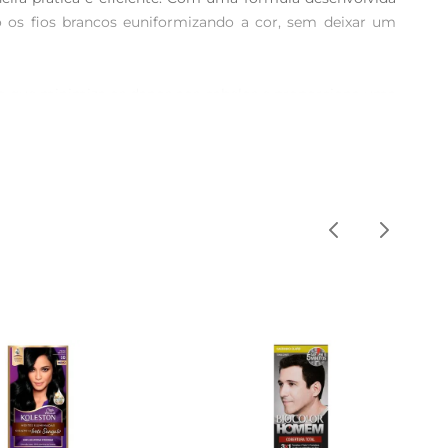
 os fios brancos euniformizando a cor, sem deixar um 
 o que minimiza os danos aos cabelos e proporciona uma 
vibrante por várias lavagens, permitindo que você exiba 
lguns minutos, você pode transformar seu visual sem a 
do que cada fio receba a quantidade certa de cor.

zar um teste de alergia antes da aplicação, garantindo 
a cabelos coloridos, ajudando a preservar a intensidade 