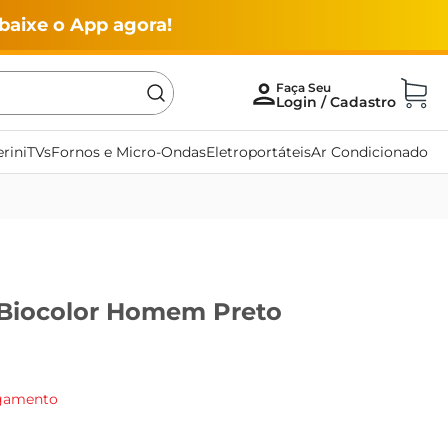
baixe o App agora!
rini
TVs
Fornos e Micro-Ondas
Eletroportáteis
Ar Condicionado
 Biocolor Homem Preto
agamento