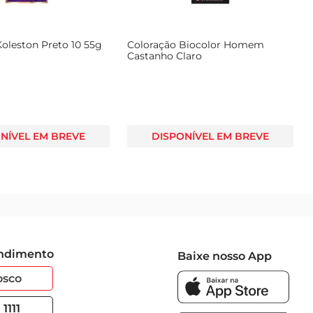
Experimente e descubra como é fácil realçar sua beleza 
oleston Preto 10 55g
Coloração Biocolor Homem
Castanho Claro
NÍVEL EM BREVE
DISPONÍVEL EM BREVE
endimento
Baixe nosso App
osco
1111