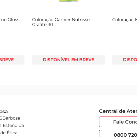
perfeita para quem busca praticidade e um resultado natural. 
eme Gloss
Coloração Garnier Nutrisse
Coloração K
Grafite 30
 BREVE
DISPONÍVEL EM BREVE
DISPO
Central de At
osa
 GBarbosa
Fale Con
a Estendida
de Ética
0800 720 