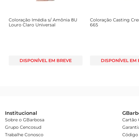
 Durabilidade: Cor intensa por várias lavagens  

O tonalizante Biocolor Homem na cor preto é a solução 
com um toque de cor
Coloração Imédia s/ Amônia 8U
Coloração Casting Cr
Louro Claro Universal
665
DISPONÍVEL EM BREVE
DISPONÍVEL EM
Institucional
GBarb
Sobre o GBarbosa
Cartão
Grupo Cencosud
Garanti
Trabalhe Conosco
Código 