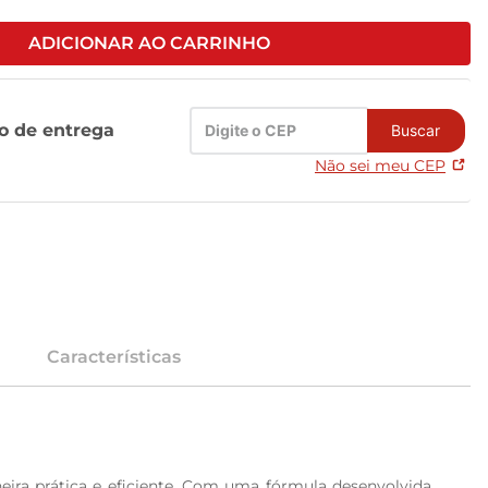
ADICIONAR AO CARRINHO
zo de entrega
Buscar
Não sei meu CEP
Características
eira prática e eficiente. Com uma fórmula desenvolvida 