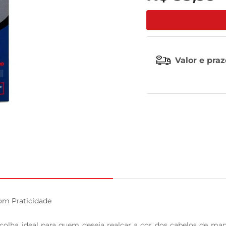
tv
Valor e pra
om Praticidade

colha ideal para quem deseja realçar a cor dos cabelos de man