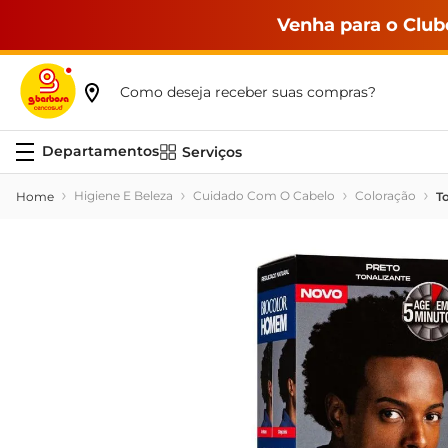
Venha para o Club
Como deseja receber suas compras?
Serviços
Higiene E Beleza
Cuidado Com O Cabelo
Coloração
T