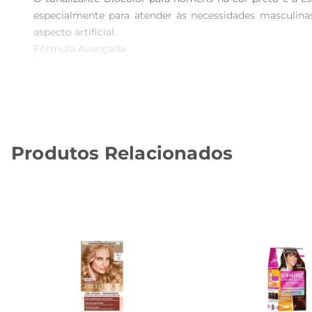
especialmente para atender às necessidades masculina
aspecto artificial.

Fórmula Avançada  

Este tonalizante é enriquecido com ingredientes que cu
experiência maissuave durante a aplicação. Além disso, 
um visual renovado por mais tempo.

Aplicação Simples e Rápida  

A aplicação do tonalizante Biocolor é descomplicada e
Produtos Relacionados
necessidade de ir ao salão. O produto vem com um aplicado
Cuidados e Recomendações  

Para obter os melhores resultados, recomendase seguir 
assim a segurança e o conforto durante o processo. Após
da cor e a saúde dos fios.

Especificações do Produto  

 Tipo de Produto: Tonalizante para cabelos  

 Cor: Preto  

 Indicação: Homens  

 Fórmula: Livre de amônia  
