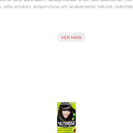
s, este produto proporciona um acabamento natural, cobrindo
idam dos fios enquanto colorem. Sua fórmula é livre de amônia,
o Biocolor garante uma cor intensa e duradoura, que se mantém 
VER MAIS
 rápida, ideal para quem tem uma rotina agitada. Em apenas a
r que facilita a distribuição uniforme do tonalizante, garantin
as instruções deuso contidas na embalagem. É importante reali
 a coloração, utilize um shampoo suave e um condicionador par