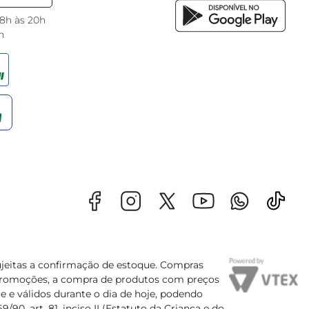
 8h às 20h
h
sujeitas a confirmação de estoque. Compras
s promoções, a compra de produtos com preços
e e válidos durante o dia de hoje, podendo
90, art. 81, inciso II (Estatuto da Criança e do