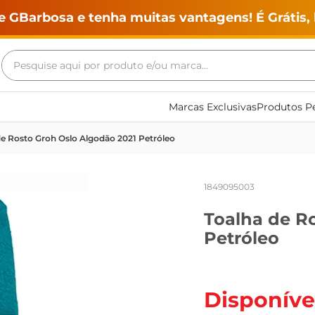
e GBarbosa e tenha muitas vantagens! É Grátis, 
Pesquise aqui por produto e/ou marca...
Termos mais buscados
Marcas Exclusivas
Produtos Pe
geladeira
de Rosto Groh Oslo Algodão 2021 Petróleo
maquina lavar
fogao
1849095003
café
Toalha de R
cerveja
Petróleo
frango
leite
vinho
Disponíve
leite pó