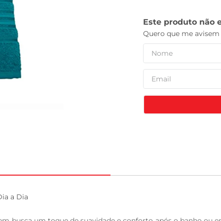
tv
ia a Dia

 quem busca um toque de suavidade e conforto após o banho o