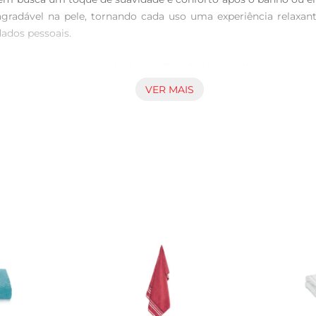
agradável na pele, tornando cada uso uma experiência relaxant
ados pessoais.

traz um novo ar ao seu banheiro. Seu design moderno e elegante
m disso, a toalha apresenta um acabamento cuidadoso, que gara
VER MAIS
de ser lavada em máquina, o que facilita a sua manutenção e g
odores indesejados, proporcionando uma experiência de uso semp
 para uso diário, permitindo que você a utilize em diversas si
to de maneira eficiente. Com um toque suave e um design que