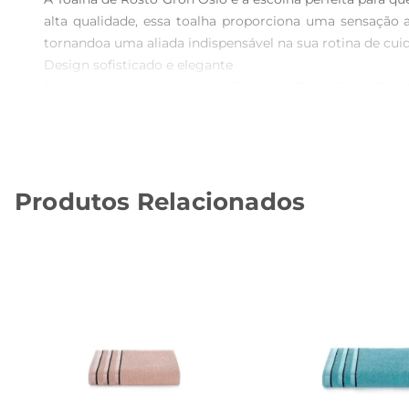
alta qualidade, essa toalha proporciona uma sensação 
tornandoa uma aliada indispensável na sua rotina de cuid
Design sofisticado e elegante  

Disponível na cor petróleo, a Toalha de Rosto Groh Oslo 
adicionando um toque de sofisticação ao ambiente. Alé
funcionalidade mesmo após várias lavagens.

Praticidade e fácil manutenção  

Essa toalha é não apenas bonita, mas também prática. Po
Produtos Relacionados
disposição. A secagem rápida do algodão ajuda a evitar 
Especificações e detalhes  

A Toalha de Rosto Groh Oslo possui dimensões adequadas
mas ao mesmo tempo absorvente, ideal para secar o ros
conjunto de toalhas.