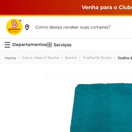
Venha para o Club
Como deseja receber suas compras?
Serviços
Cama, Mesa E Banho
Banho
Toalha De Rosto
Toalha 