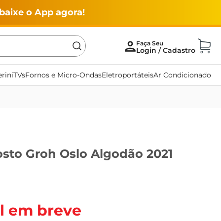
baixe o App agora!
rini
TVs
Fornos e Micro-Ondas
Eletroportáteis
Ar Condicionado
osto Groh Oslo Algodão 2021
l em breve