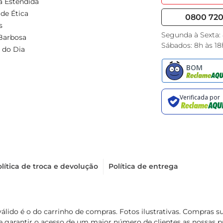
a Estendida
de Ética
0800 720 
s
Segunda à Sexta:
Barbosa
Sábados: 8h às 18
 do Dia
lítica de troca e devolução
Política de entrega
válido é o do carrinho de compras. Fotos ilustrativas. Compras 
de garantir o acesso de um maior número de clientes as nossa