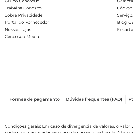
Grupo Cencosud
Garanti
Trabalhe Conosco
Código 
Sobre Privacidade
Serviço
Portal do Fornecedor
Blog G
Nossas Lojas
Encarte
Cencosud Media
Formas de pagamento
Dúvidas frequentes (FAQ)
Po
Condições gerais: Em caso de divergência de valores, o valor 
podem ser canceladas em caso de suspeita de fraude. A fim 