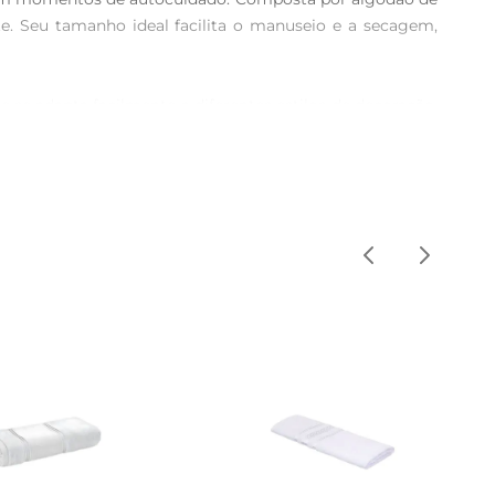
e. Seu tamanho ideal facilita o manuseio e a secagem, 
 se adapta facilmente a diferentes estilos de decoração, 
nte durabilidade e resistência, mantendo a beleza e a 
arante que você tenha sempre toalhas limpas e frescas à 
re agradável.

tuações, seja em casa ou em viagens.Seu tecido é leve, 
se destaca, esta toalha é uma excelente adição ao seu 