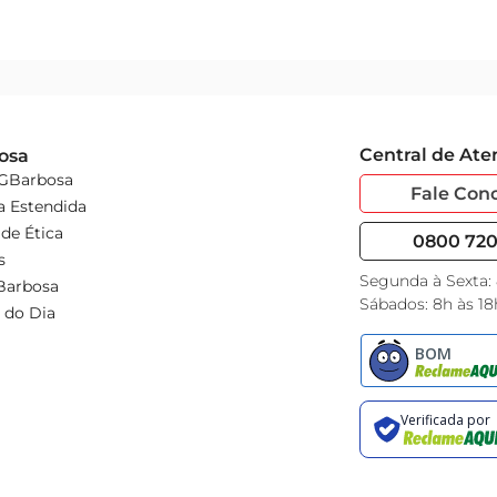
Central de At
osa
 GBarbosa
Fale Con
a Estendida
de Ética
0800 720 
s
Segunda à Sexta:
Barbosa
Sábados: 8h às 18
 do Dia