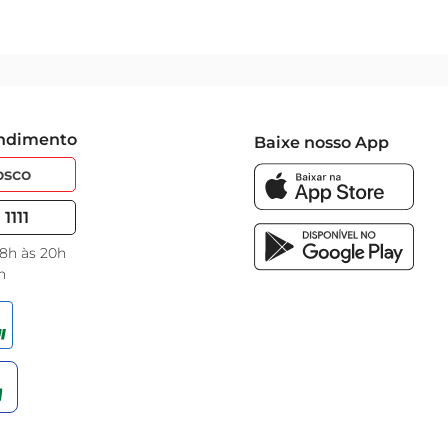
endimento
Baixe nosso App
osco
1111
 8h às 20h
h