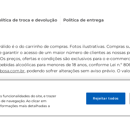
lítica de troca e devolução
Política de entrega
válido é o do carrinho de compras. Fotos ilustrativas. Compras 
de garantir o acesso de um maior número de clientes as nossa
 Os preços, ofertas e condições são exclusivos para o e-commerc
ebidas alcoólicas para menores de 18 anos, conforme Lei n.º 8069/
bosa.com.br
, podendo sofrer alterações sem aviso prévio. O va
funcionalidades do site, e trazer
Rejeitar todos
 de navegação. Ao clicar em
informações mais detalhadas a
8 . Sediada na Av. das Nações Unidas, 12.995, 21º andar, CEP: 04.578-000, 