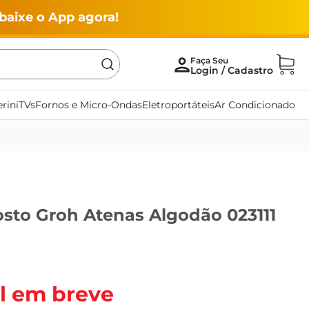
baixe o App agora!
rini
TVs
Fornos e Micro-Ondas
Eletroportáteis
Ar Condicionado
osto Groh Atenas Algodão 023111
l em breve