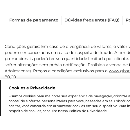
Formas de pagamento
Dúvidas frequentes (FAQ)
Po
Condições gerais: Em caso de divergência de valores, o valor 
podem ser canceladas em caso de suspeita de fraude. A fim 
promocionais poderá ter sua quantidade limitada por cliente.
sofrer alterações sem prévia notificação. Proibida a venda de b
Adolescente). Preços e condições exclusivos para o
www.gbar
80,00.
Cookies e Privacidade
© 2025 Copyright. Todos os direitos reservados Gbarbosa.
Usamos cookies para melhorar sua experiência de navegação, otimizar as 
conteúdo e ofertas personalizadas para você, baseadas em seu histórico
aceitar, você concorda em armazenar cookies em seu dispositivo. Para 
respeito de cookies, consulte nossa Política de Privacidade.
Cencosud Brasil Comercial SA.CNPJ sob n° 39.346.861/0350-3