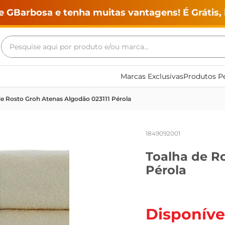
e GBarbosa e tenha muitas vantagens! É Grátis, 
Pesquise aqui por produto e/ou marca...
Termos mais buscados
Marcas Exclusivas
Produtos Pe
geladeira
de Rosto Groh Atenas Algodão 023111 Pérola
maquina lavar
fogao
1849092001
café
Toalha de R
cerveja
Pérola
frango
leite
vinho
Disponíve
leite pó