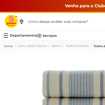
Venha para o Club
Como deseja receber suas compras?
Serviços
Cama, Mesa E Banho
Banho
Toalha De Rosto
Toalha 