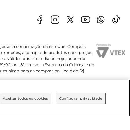
sujeitas a confirmação de estoque. Compras
s promoções, a compra de produtos com preços
e e válidos durante o dia de hoje, podendo
90, art. 81, inciso II (Estatuto da Criança e do
lor mínimo para as compras on-line é de R$
Aceitar todos os cookies
Configurar privacidade
Bairro Brooklin Paulista, na cidade de São Paulo - SP.