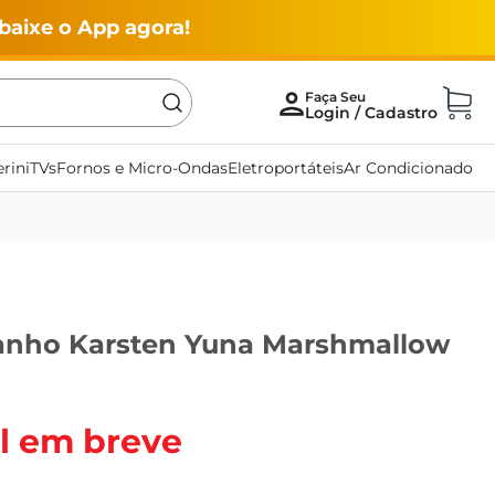
baixe o App agora!
rini
TVs
Fornos e Micro-Ondas
Eletroportáteis
Ar Condicionado
anho Karsten Yuna Marshmallow
l em breve