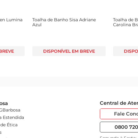
ten Lumina
Toalha de Banho Sisa Adriane
Toalha de 
Azul
Carolina B
 BREVE
DISPONÍVEL EM BREVE
DISPO
Central de At
osa
 GBarbosa
Fale Con
a Estendida
de Ética
0800 720 
s