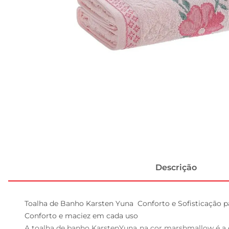
Descrição
Toalha de Banho Karsten Yuna  Conforto e Sofisticação p
Conforto e maciez em cada uso  

A toalha de banho KarstenYuna na cor marshmallow é a 