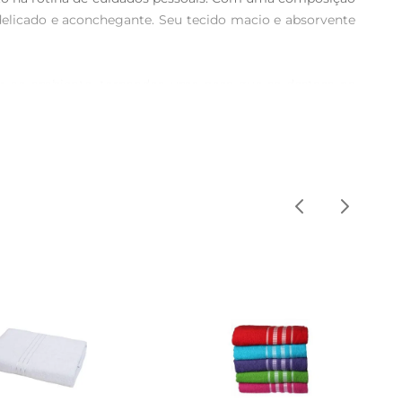
delicado e aconchegante. Seu tecido macio e absorvente 
or ao ambiente, tornandoa uma peça que se destaca na 
ra o dia a dia. A toalha é perfeita para complementar a 
gens. A resistência do tecido mantém a maciez e a cor 
mendase a lavagem em água fria e a secagem à sombra, 
 garantir sua longevidade. A Karsten é reconhecida pela 
icidade para o seu banheiro.
