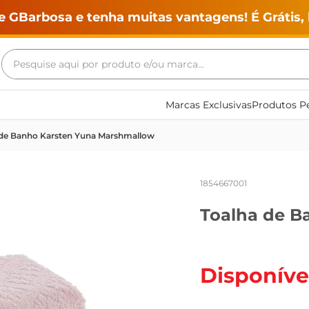
e GBarbosa e tenha muitas vantagens! É Grátis, 
Pesquise aqui por produto e/ou marca...
Termos mais buscados
Marcas Exclusivas
Produtos Pe
geladeira
 de Banho Karsten Yuna Marshmallow
maquina lavar
fogao
1854667001
café
Toalha de B
cerveja
frango
leite
Disponíve
vinho
leite pó