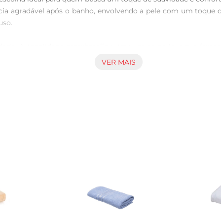
ncia agradável após o banho, envolvendo a pele com um toque 
so.

idade. A tonalidade marshmallow traz um ar de leveza e fresc
osas oferecem amplo espaço para secagem, tornandoa prática pa
VER MAIS
.

teriais que garantem sua durabilidade, mesmo após várias lava
a toalha por muito tempo. Para facilitar a manutenção, reco
uso diário. É importante seguir as instruções de lavagem para
o, oferecendo uma combinação perfeita de conforto, estilo e prat
e uso diário