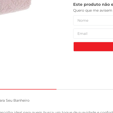
tv
ara Seu Banheiro

escolha ideal para quem busca um toque de suavidade e confor