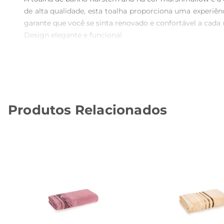
de alta qualidade, esta toalha proporciona uma experiê
garante que você se sinta renovado e confortável a cada u
Design elegante e funcional  

O design da toalha Yuna combina estética e funcional
decoração do banheiro. Além disso, suas dimensões gener
sua decoração, proporcionando um novo ar ao seu espaço
Durabilidade e fácil manutenção  

A toalha de banho Karsten Yuna é confeccionada com ma
Produtos Relacionados
vibrante, assegurando que você possa desfrutar de su
preservando suas características originais.

Especificações e cuidados  

Com dimensões de 70 cm x 140 cm, a toalha é ideal para 
qualidade de seus produtos, e a toalha Yuna não é exceçã
A toalha de banho Karsten Yuna é mais do que um item d