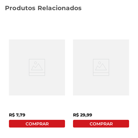
Produtos Relacionados
Tira Ferrugem Azulim
Tira Manchas Em Gel
50ml
Vanish Pink Multiuso, 1.2
Litros
R$
7
,
79
R$
29
,
99