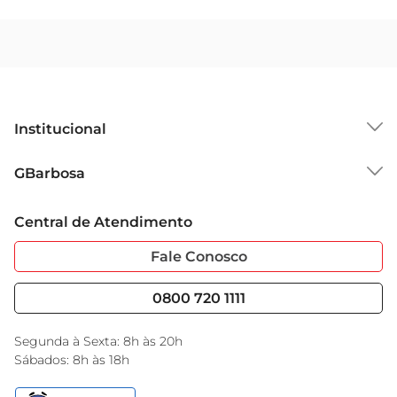
Institucional
Sobre o GBarbosa
GBarbosa
Grupo Cencosud
Trabalhe Conosco
Cartão GBarbosa
Central de Atendimento
Sobre Privacidade
Garantia Estendida
Portal do Fornecedo
Código de Ética
Fale Conosco
Nossas Lojas
Serviços
Cencosud Media
Blog GBarbosa
0800 720 1111
Black Friday
Encarte do Dia
Segunda à Sexta: 8h às 20h
Sábados: 8h às 18h