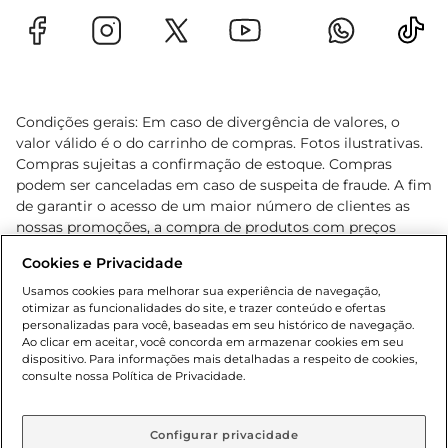
Condições gerais: Em caso de divergência de valores, o
valor válido é o do carrinho de compras. Fotos ilustrativas.
Compras sujeitas a confirmação de estoque. Compras
podem ser canceladas em caso de suspeita de fraude. A fim
de garantir o acesso de um maior número de clientes as
nossas promoções, a compra de produtos com preços
promocionais poderá ter sua quantidade limitada por
Cookies e Privacidade
cliente. Os preços, ofertas e condições são exclusivos para
o e-commerce e válidos durante o dia de hoje, podendo
Usamos cookies para melhorar sua experiência de navegação,
otimizar as funcionalidades do site, e trazer conteúdo e ofertas
sofrer alterações sem prévia notificação. Proibida a venda
personalizadas para você, baseadas em seu histórico de navegação.
de bebidas alcoólicas para menores de 18 anos, conforme
Ao clicar em aceitar, você concorda em armazenar cookies em seu
Lei n.º 8069/90, art. 81, inciso II (Estatuto da Criança e do
dispositivo. Para informações mais detalhadas a respeito de cookies,
Adolescente). Preços e condições exclusivos para o
consulte nossa Política de Privacidade.
www.gbarbosa.com.br
, podendo sofrer alterações sem
aviso prévio. O valor mínimo para as compras on-line é de
R$ 80,00.
Configurar privacidade