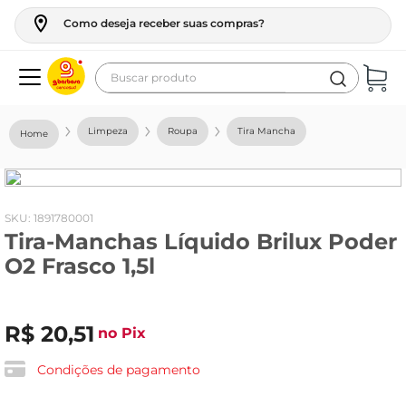
Como deseja receber suas compras?
Buscar produto
Termos mais buscados
Limpeza
Roupa
Tira Mancha
geladeira
maquina lavar
fogao
:
1891780001
Tira-Manchas Líquido Brilux Poder
café
O2 Frasco 1,5l
cerveja
frango
R$
20
,
51
no Pix
leite
vinho
Condições de pagamento
leite pó