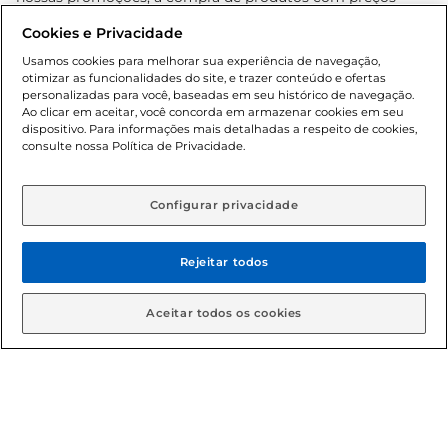
promocionais poderá ter sua quantidade limitada por
Cookies e Privacidade
cliente. Os preços, ofertas e condições são exclusivos para
o e-commerce e válidos durante o dia de hoje, podendo
Usamos cookies para melhorar sua experiência de navegação,
otimizar as funcionalidades do site, e trazer conteúdo e ofertas
sofrer alterações sem prévia notificação. Proibida a venda
personalizadas para você, baseadas em seu histórico de navegação.
de bebidas alcoólicas para menores de 18 anos, conforme
Ao clicar em aceitar, você concorda em armazenar cookies em seu
Lei n.º 8069/90, art. 81, inciso II (Estatuto da Criança e do
dispositivo. Para informações mais detalhadas a respeito de cookies,
Adolescente). Preços e condições exclusivos para o
consulte nossa Política de Privacidade.
www.gbarbosa.com.br
, podendo sofrer alterações sem
aviso prévio. O valor mínimo para as compras on-line é de
R$ 80,00.
Configurar privacidade
Rejeitar todos
© 2026 Copyright. Todos os direitos
reservados Gbarbosa.
Aceitar todos os cookies
Cencosud Brasil Comercial SA.CNPJ sob n° 39.346.861/0350-38 .
Sediada na Av. das Nações Unidas, 12.995, 21º andar, CEP:
04.578-000, Bairro Brooklin Paulista, na cidade de São Paulo -