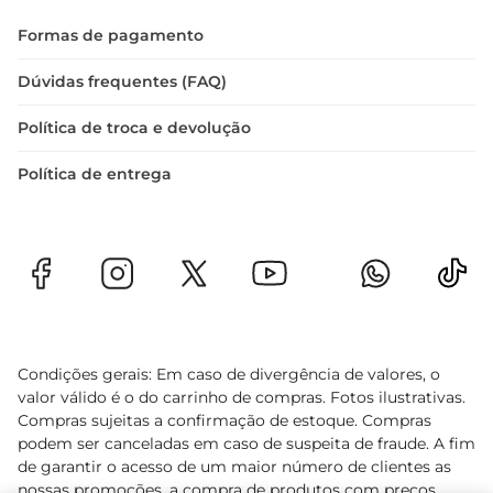
qualidade e o sabor, este produto é uma 
Formas de pagamento
excelente adição ao seu cardápio, seja para o dia a 
dia ou para ocasiões especiais.
Dúvidas frequentes (FAQ)
Política de troca e devolução
Política de entrega
Condições gerais: Em caso de divergência de valores, o
valor válido é o do carrinho de compras. Fotos ilustrativas.
Compras sujeitas a confirmação de estoque. Compras
podem ser canceladas em caso de suspeita de fraude. A fim
de garantir o acesso de um maior número de clientes as
nossas promoções, a compra de produtos com preços