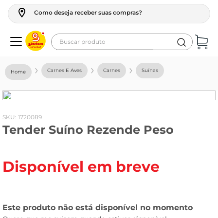
Como deseja receber suas compras?
Buscar produto
Termos mais buscados
Carnes E Aves
Carnes
Suínas
geladeira
maquina lavar
fogao
:
1720089
Tender Suíno Rezende Peso
café
cerveja
Disponível em breve
frango
leite
vinho
leite pó