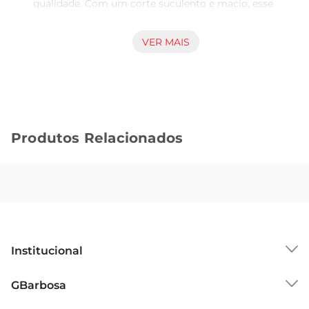
qualidade. Com um corte suculento e macio, esse 
produto é ideal para diversas ocasiões, desde um 
almoço em família até um jantar especial. Seu 
VER MAIS
sabor marcante e textura tenra garantem que 
cada garfada sejauma experiência prazerosa.

Preparação prática e versátil  

Esse tender é fácil de preparar, permitindo que 
você o cozinhe de diversas maneiras. Seja assado, 
Produtos Relacionados
grelhado ou na panela, ele se adapta a diferentes 
receitas e combinações. Experimente 
acompanhálo com legumes assados ou um purê 
de batatas para um prato completo e nutritivo. A 
versatilidade do Tender Suíno Rezende faz dele 
um ingrediente que pode ser utilizado em várias 
preparações, facilitando o seu dia a dia na cozinha.

Institucional
Qualidade garantida  

Produzido com rigorosos padrões de qualidade, o 
Sobre o GBarbosa
GBarbosa
Tender Suíno Rezende é uma escolha que traz 
Grupo Cencosud
confiança para sua mesa. A carne suína é 