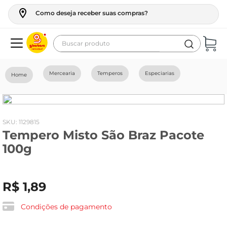
Como deseja receber suas compras?
Buscar produto
Termos mais buscados
Mercearia
Temperos
Especiarias
geladeira
maquina lavar
fogao
:
1129815
Tempero Misto São Braz Pacote
café
100g
cerveja
frango
R$
1
,
89
leite
vinho
Condições de pagamento
leite pó