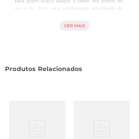
para quem busca realçar o sabor dos pratos do 
dia a dia. Com uma combinação equilibrada de 
especiarias selecionadas, este condimento traz 
um novo ar aos seus alimentos, tornando cada 
VER MAIS
refeição uma experiência gastronômica única. 
Seja em carnes, legumes ou sopas, ele se adapta 
perfeitamente, elevando o paladar e 
surpreendendo a todos à mesa.

Ingredientes e sabor inconfundível  

Produtos Relacionados
Este condimento é elaborado com uma mistura 
especial de ervas e especiarias que garantem um 
sabor marcante e aromático. Entre seus 
componentes, destacamse o alho, a cebola, a 
pimentadoreino e outras ervas que se 
complementam, proporcionando um 
equilíbrioperfeito. A combinação é pensada para 
atender aos mais diversos gostos, tornandose 
um aliado indispensável na sua cozinha.

Praticidade no uso diário  
