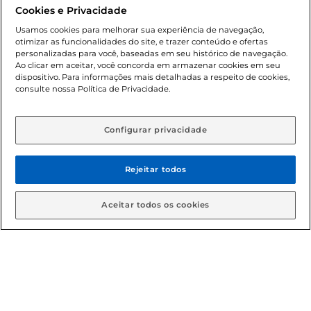
promocionais poderá ter sua quantidade limitada por
Cookies e Privacidade
cliente. Os preços, ofertas e condições são exclusivos para
o e-commerce e válidos durante o dia de hoje, podendo
Usamos cookies para melhorar sua experiência de navegação,
otimizar as funcionalidades do site, e trazer conteúdo e ofertas
sofrer alterações sem prévia notificação. Proibida a venda
personalizadas para você, baseadas em seu histórico de navegação.
de bebidas alcoólicas para menores de 18 anos, conforme
Ao clicar em aceitar, você concorda em armazenar cookies em seu
Lei n.º 8069/90, art. 81, inciso II (Estatuto da Criança e do
dispositivo. Para informações mais detalhadas a respeito de cookies,
Adolescente). Preços e condições exclusivos para o
consulte nossa Política de Privacidade.
www.gbarbosa.com.br
, podendo sofrer alterações sem
aviso prévio. O valor mínimo para as compras on-line é de
R$ 80,00.
Configurar privacidade
Rejeitar todos
© 2026 Copyright. Todos os direitos
reservados Gbarbosa.
Aceitar todos os cookies
Cencosud Brasil Comercial SA.CNPJ sob n° 39.346.861/0350-38 .
Sediada na Av. das Nações Unidas, 12.995, 21º andar, CEP:
04.578-000, Bairro Brooklin Paulista, na cidade de São Paulo -
SP.