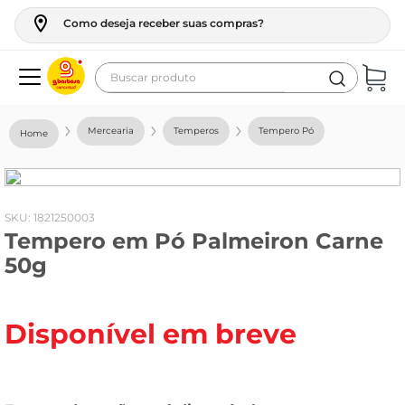
Como deseja receber suas compras?
Buscar produto
Termos mais buscados
Mercearia
Temperos
Tempero Pó
geladeira
maquina lavar
fogao
:
1821250003
Tempero em Pó Palmeiron Carne
café
50g
cerveja
frango
Disponível em breve
leite
vinho
leite pó