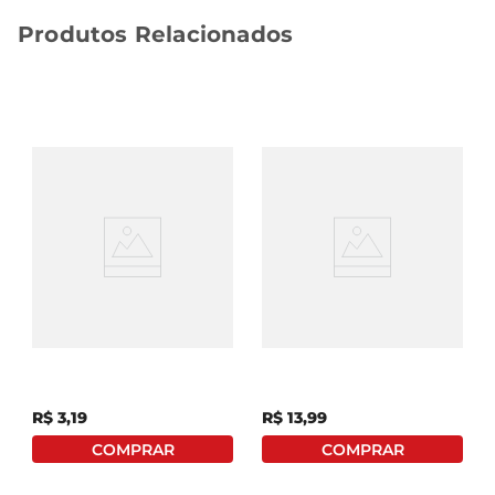
Produtos Relacionados
Caldo Em Tablete Arisco
Amaciante P/ Carne
Carne 57g
Kitano Toque De Chef
120g
R$
3
,
19
R$
13
,
99