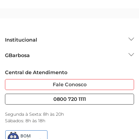
Institucional
Sobre o GBarbosa
GBarbosa
Grupo Cencosud
Trabalhe Conosco
Cartão GBarbosa
Central de Atendimento
Sobre Privacidade
Garantia Estendida
Portal do Fornecedo
Código de Ética
Fale Conosco
Nossas Lojas
Serviços
Cencosud Media
Blog GBarbosa
0800 720 1111
Black Friday
Encarte do Dia
Segunda à Sexta: 8h às 20h
Sábados: 8h às 18h